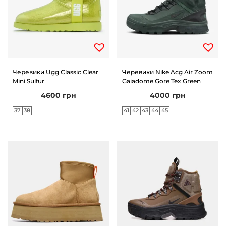
Черевики Ugg Classic Clear
Черевики Nike Acg Air Zoom
Mini Sulfur
Gaiadome Gore Tex Green
4600
грн
4000
грн
37
38
41
42
43
44
45