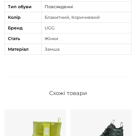
y
Тип обуви
Повсякденні
b
Колір
Блакитний
,
Коричневий
r
Бренд
UGG
i
Стать
Жінки
d
к
Матеріал
Замша
і
л
ь
к
і
Схожі товари
с
т
ь