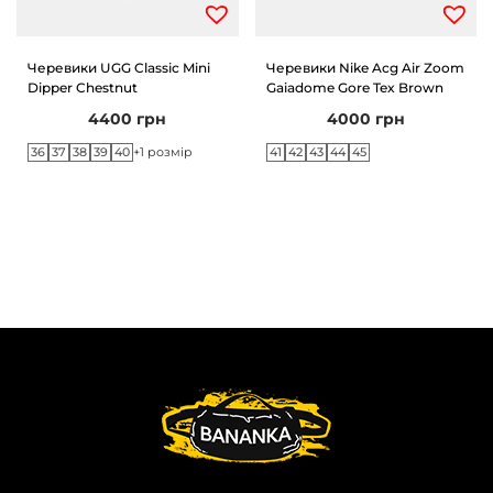
Черевики UGG Classic Mini
Черевики Nike Acg Air Zoom
Dipper Chestnut
Gaiadome Gore Tex Brown
4400
грн
4000
грн
36
37
38
39
40
41
42
43
44
45
+1 розмір