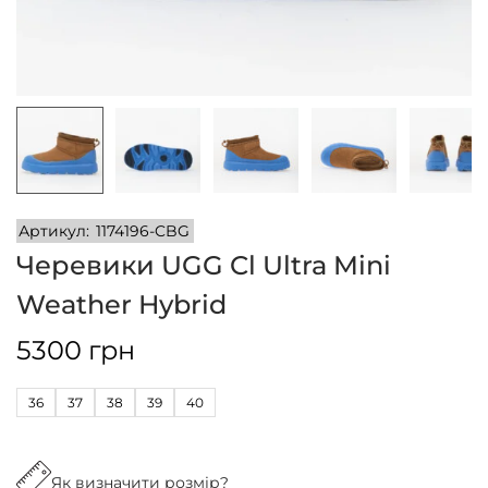
n
Артикул:
1174196-CBG
Черевики UGG Cl Ultra Mini
Weather Hybrid
5300
грн
36
37
38
39
40
Як визначити розмір?