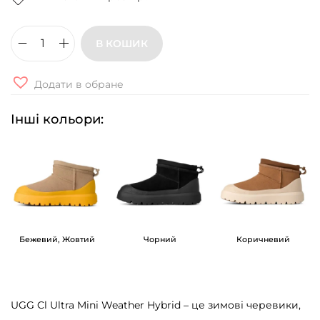
В КОШИК
Ч
е
Додати в обране
р
е
Інші кольори:
в
и
к
и
U
G
Бежевий, Жовтий
Чорний
Коричневий
G
C
l
UGG Cl Ultra Mini Weather Hybrid – це зимові черевики,
U