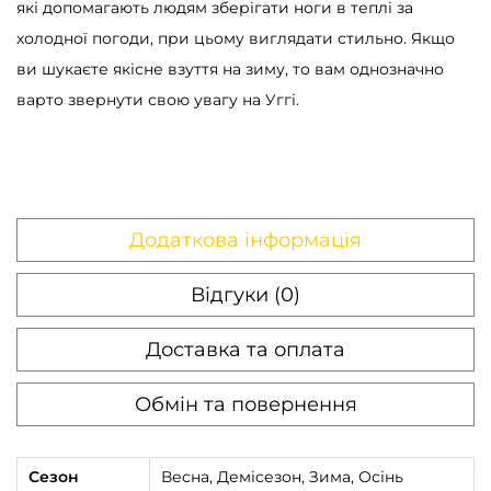
які допомагають людям зберігати ноги в теплі за
l
холодної погоди, при цьому виглядати стильно. Якщо
t
ви шукаєте якісне взуття на зиму, то вам однозначно
r
варто звернути свою увагу на Уггі.
a
M
i
n
i
Додаткова інформація
W
Відгуки (0)
e
a
Доставка та оплата
t
h
Обмін та повернення
e
r
Сезон
Весна, Демісезон, Зима, Осінь
H