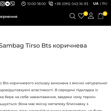
UA
RU
10:00-18:00
+38 (095) 043-16-93
0
0
вернення
Sambag Tirso Bts коричнева
o Bts коричневого кольору виконана з якісної натуральної
одовідштовхуючі властивості. В середині підкладка із
ка бере на себе навантаження, завдяки чому термін
ьшується. Вона має якісну металеву блискавку з
саторами, тому самостійно сумка відкриватись не буде.