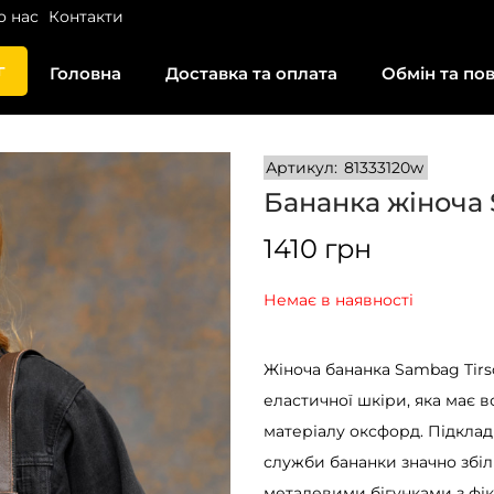
о нас
Контакти
г
Головна
Доставка та оплата
Обмін та по
Артикул:
81333120w
Бананка жіноча 
1410
грн
Немає в наявності
Жіноча бананка Sambag Tirs
еластичної шкіри, яка має в
матеріалу оксфорд. Підклад
служби бананки значно збіл
металевими бігунками з фік