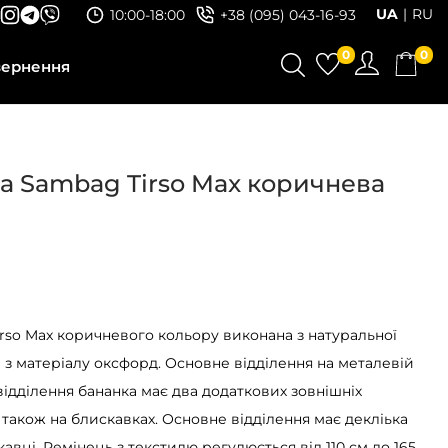
UA
RU
10:00-18:00
+38 (095) 043-16-93
0
0
вернення
а Sambag Tirso Max коричнева
rso Max коричневого кольору виконана з натуральної
а з матеріалу оксфорд. Основне відділення на металевій
відділення бананка має два додаткових зовнішніх
 також на блискавках. Основне відділення має декліька
авці. Ремінець з текстилю регулюється від 110 см до 165