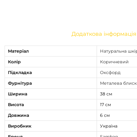
Додаткова інформація
Матеріал
Натуральна шкі
Колір
Коричневий
Підкладка
Оксфорд
Фурнітура
Металева блиск
Ширина
38 см
Висота
17 см
Довжина
6 см
Виробник
Україна
Бренд
Sambag