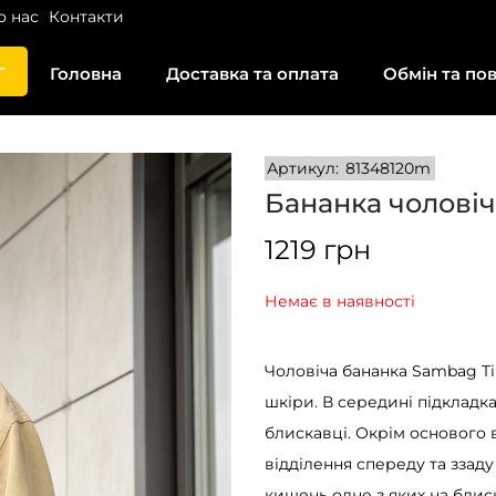
о нас
Контакти
г
Головна
Доставка та оплата
Обмін та по
Артикул:
81348120m
Бананка чоловіч
1219
грн
Немає в наявності
Чоловіча бананка Sambag Ti
шкіри. В середині підкладк
блискавці. Окрім основого 
відділення спереду та ззаду
кишень одне з яких на блиск