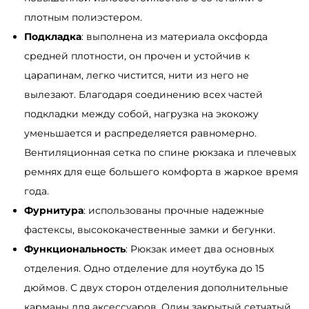
S
плотным полиэстером.
a
Подкладка
: выполнена из материала оксфорда
m
средней плотности, он прочен и устойчив к
b
царапинам, легко чистится, нити из него не
a
вылезают. Благодаря соединению всех частей
g
подкладки между собой, нагрузка на экокожу
A
уменьшается и распределяется равномерно.
u
Вентиляционная сетка по спине рюкзака и плечевых
r
ремнях для еще большего комфорта в жаркое время
a
года.
п
Фурнитура
: использованы прочные надежные
р
фастексы, высококачественные замки и бегунки.
и
Функциональность
: Рюкзак имеет два основных
н
отделения. Одно отделение для ноутбука до 15
т
дюймов. С двух сторон отделения дополнительные
ч
карманы для аксессуаров. Один закрытый сетчатый