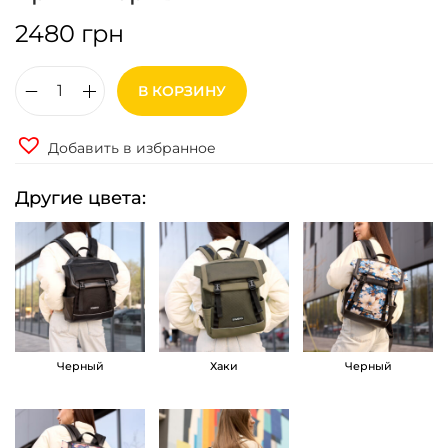
2480
грн
В КОРЗИНУ
К
о
Добавить в избранное
л
и
Другие цвета:
ч
е
с
т
в
о
Черный
Хаки
Черный
т
о
в