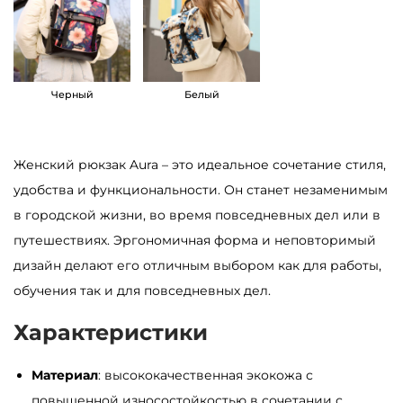
а
р
а
Ж
Черный
Белый
е
н
Женский рюкзак Aura – это идеальное сочетание стиля,
с
удобства и функциональности. Он станет незаменимым
к
в городской жизни, во время повседневных дел или в
и
путешествиях. Эргономичная форма и неповторимый
й
дизайн делают его отличным выбором как для работы,
р
обучения так и для повседневных дел.
ю
к
Характеристики
з
а
Материал
: высококачественная экокожа с
к
повышенной износостойкостью в сочетании с