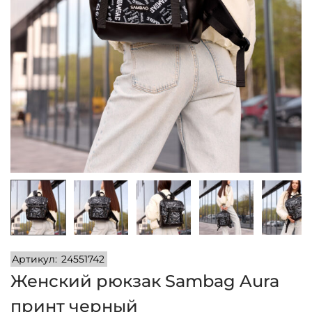
и
м
и
о
м
у
Артикул:
24551742
Женский рюкзак Sambag Aura
принт черный