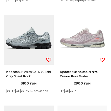
+1 размер
Кроссовки Asics Gel NYC Mid
Кроссовки Asics Gel NYC
Grey Sheet Rock
Cream Rose Water
3100
грн
2900
грн
36
37
38
39
40
37
38
39
41
+5 размеров