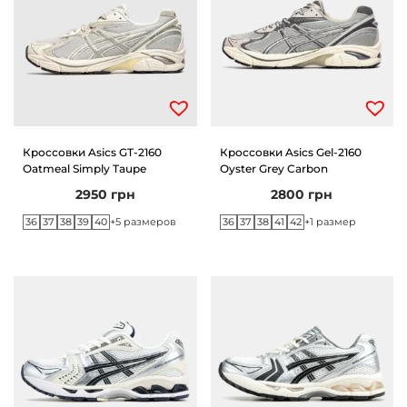
Кроссовки Asics GT-2160
Кроссовки Asics Gel-2160
Oatmeal Simply Taupe
Oyster Grey Carbon
2950
грн
2800
грн
36
37
38
39
40
36
37
38
41
42
+5 размеров
+1 размер