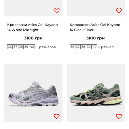
Кроссовки Asics Gel-Kayano
Кроссовки Asics Gel-Kayano
14 White Midnight
14 Black Silver
3100
грн
3100
грн
36
37
38
39
40
36
37
38
39
40
+5 размеров
+1 размер