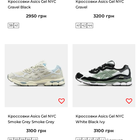
Кроссовки Asics Gel NYC
Кроссовки Asics Gel NYC
Gravel Black
Gravel
и
м
2950
грн
3200
грн
и
о
м
38
41
41
42
44
у
Кроссовки Asics Gel NYC
Кроссовки Asics Gel NYC
Smoke Grey Smoke Grey
White Black Ivy
3100
грн
3100
грн
36
37
38
39
40
40
41
42
43
44