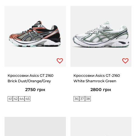
Кроссовки Asics GT 2160
Кроссовки Asics GT-2160
Brick Dust/Orange/Grey
White Shamrock Green
2750
грн
2800
грн
41
42
44
45
36
37
38