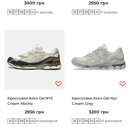
3000
грн
2950
грн
36
37
38
39
40
36
37
38
39
40
+1 размер
+1 размер
Кроссовки Asics Gel NYC
Кроссовки Asics Gel-Nyc
Cream Mocha
Cream Grey
2950
грн
3200
грн
36
37
38
39
40
36
37
38
39
40
+5 размеров
+5 размеров