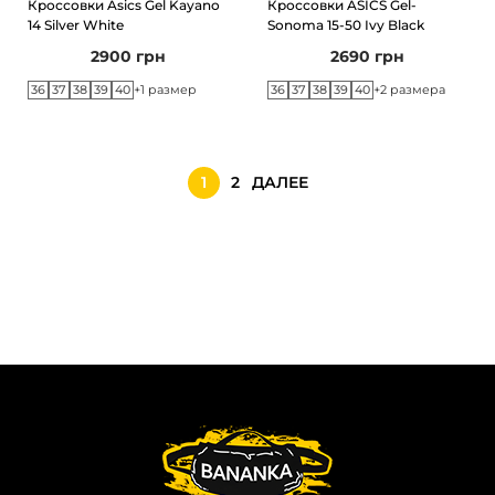
Кроссовки Asics Gel Kayano
Кроссовки ASICS Gel-
14 Silver White
Sonoma 15-50 Ivy Black
2900
грн
2690
грн
36
37
38
39
40
36
37
38
39
40
+1 размер
+2 размера
1
2
ДАЛЕЕ