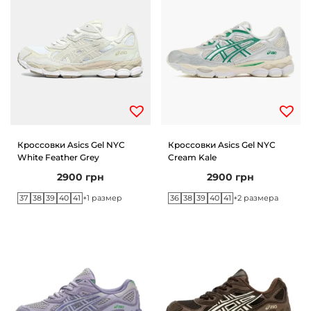
Кроссовки Asics Gel NYC
Кроссовки Asics Gel NYC
White Feather Grey
Cream Kale
2900
грн
2900
грн
37
38
39
40
41
36
38
39
40
41
+1 размер
+2 размера