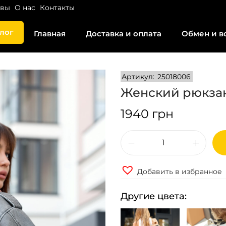
ывы
О нас
Контакты
лог
Главная
Доставка и оплата
Обмен и в
Артикул:
25018006
Женский рюкзак
1940
грн
К
о
Добавить в избранное
л
и
Другие цвета:
ч
е