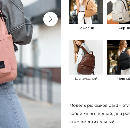
с
т
в
Бежевый
Серы
о
т
о
в
а
р
а
Шоколадный
Черны
Ж
е
н
Модель рюкзаков Zard – отл
с
собой много вещей, для раб
к
этом вместительный.
и