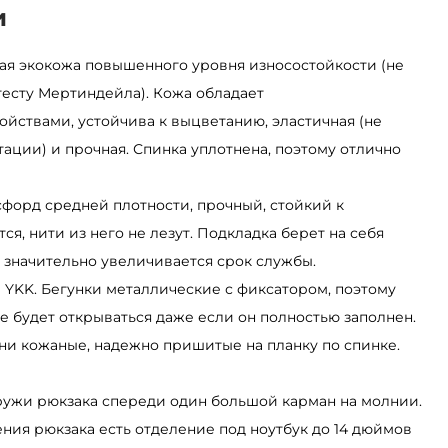
и
ая экокожа повышенного уровня износостойкости (не
тесту Мертиндейла). Кожа обладает
йствами, устойчива к выцветанию, эластичная (не
ации) и прочная. Спинка уплотнена, поэтому отлично
сфорд средней плотности, прочный, стойкий к
ся, нити из него не лезут. Подкладка берет на себя
у значительно увеличивается срок службы.
YKK. Бегунки металлические с фиксатором, поэтому
е будет открываться даже если он полностью заполнен.
и кожаные, надежно пришитые на планку по спинке.
ужи рюкзака спереди один большой карман на молнии.
ния рюкзака есть отделение под ноутбук до 14 дюймов