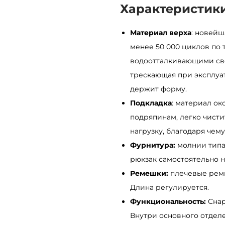
Характеристик
й
р
Материал верха
: новейш
ю
менее 50 000 циклов по 
к
водоотталкивающими сво
з
трескающая при эксплуат
а
держит форму.
к
Подкладка
: материал ок
S
подряпинам, легко чистит
a
нагрузку, благодаря чем
m
Фурнитура:
молнии типа 
b
рюкзак самостоятельно н
a
Ремешки:
плечевые ремн
g
Длина регулируется.
Z
Функциональность:
Снар
a
Внутри основного отделе
r