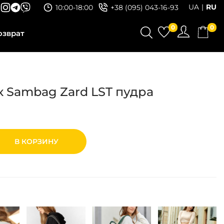
UA
RU
10:00-18:00
+38 (095) 043-16-93
0
0
озврат
 Sambag Zard LST пудра
В КОРЗИНУ