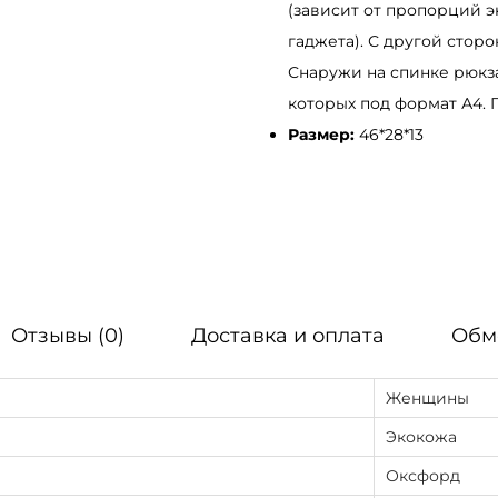
(зависит от пропорций э
d
гаджета). С другой стор
L
Снаружи на спинке рюкза
S
которых под формат А4. 
T
Размер:
46*28*13
п
у
д
р
а
Отзывы (0)
Доставка и оплата
Обм
Женщины
Экокожа
Оксфорд