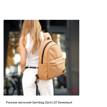
Рюкзак женский Sambag Zard LST бежевый