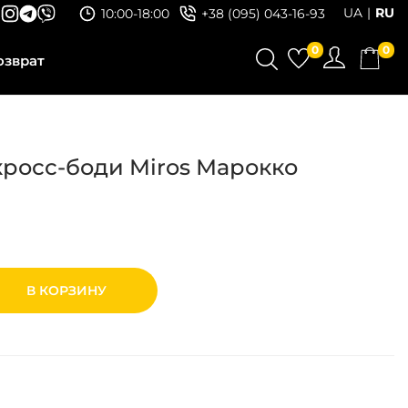
UA
RU
10:00-18:00
+38 (095) 043-16-93
0
0
озврат
кросс-боди Miros Марокко
В КОРЗИНУ