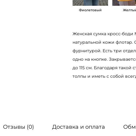
ж
Фиолетовый
Желты
е
н
с
Женская сумка кросс-боди 
к
натуральной кожи флотар. 
а
фурнитурой. Есть три отде
я
одно на кнопке. Закрываетс
к
до 115 см. Благодаря такой
р
толпы и иметь с собой всег
о
с
с
-
б
о
Отзывы (0)
Доставка и оплата
Обм
д