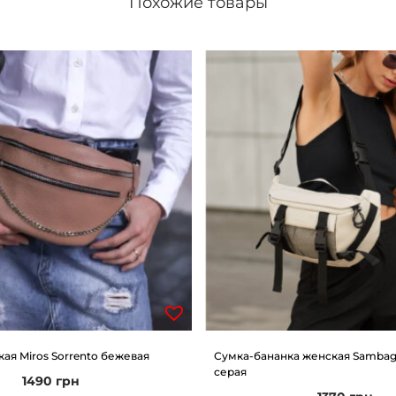
Похожие товары
и
ч
н
е
в
а
я
ая Miros Sorrento бежевая
Сумка-бананка женская Sambag
серая
1490
грн