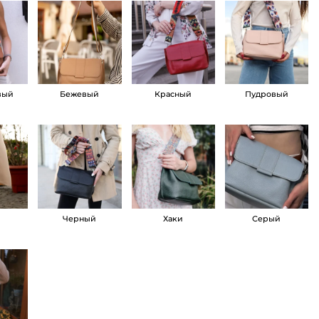
вый
Бежевый
Красный
Пудровый
й
Черный
Хаки
Серый