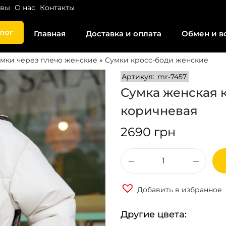
ывы
О нас
Контакты
лог
Главная
Доставка и оплата
Обмен и в
мки через плечо женские
»
Сумки кросс-боди женские
Артикул:
mr-7457
Сумка женская 
коричневая
2690
грн
К
о
Добавить в избранное
л
и
Другие цвета:
ч