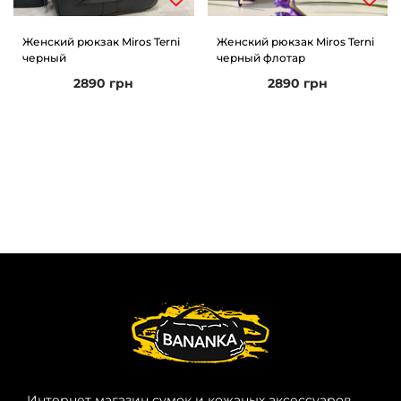
и
м
Женский рюкзак Miros Terni
Женский рюкзак Miros Terni
и
о
черный
черный флотар
м
2890
грн
2890
грн
у
Интернет магазин сумок и кожаных аксессуаров.