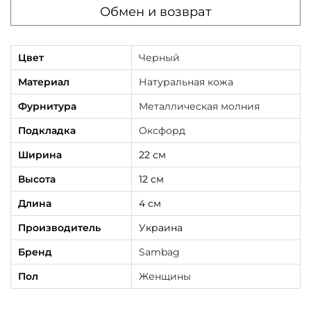
Обмен и возврат
я
S
a
Цвет
Черный
m
Материал
Натуральная кожа
b
Фурнитура
Металлическая молния
a
Подкладка
Оксфорд
g
T
Ширина
22 см
i
Высота
12 см
r
Длина
4 см
s
Производитель
Украина
o
B
Бренд
Sambag
t
Пол
Женщины
s
ч