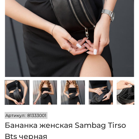
и
м
и
о
м
у
Артикул:
81333001
Бананка женская Sambag Tirso
Bts черная