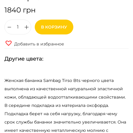
1840
грн
В КОРЗИНУ
К
о
Добавить в избранное
л
и
Другие цвета:
ч
е
Женская бананка Sambag Tirso Bts черного цвета
с
выполнена из качественной натуральной эластичной
т
кожи, обладающей водоотталкивающими свойствами.
в
В середине подкладка из материала оксфорда.
о
Подкладка берет на себя нагрузку, благодаря чему
т
срок службы бананки значительно увеличивается. Она
о
имеет качественную металлическую молнию с
в