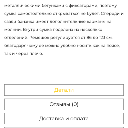
металлическими бегунками с фиксаторами, поэтому
а
сумка самостоятельно открываться не будет. Спереди и
р
сзади бананка имеет дополнительные карманы на
а
молнии. Внутри сумка поделена на несколько
Б
отделений. Ремешок регулируется от 86 до 123 см,
а
благодаря чему ее можно удобно носить как на поясе,
н
так и через плечо.
а
н
к
а
ж
Детали
е
н
Отзывы (0)
с
к
Доставка и оплата
а