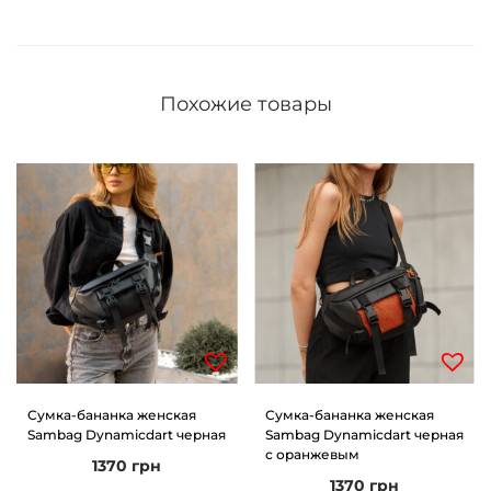
е
р
н
Похожие товары
а
я
Сумка-бананка женская
Сумка-бананка женская
Sambag Dynamicdart черная
Sambag Dynamicdart черная
с оранжевым
1370
грн
1370
грн