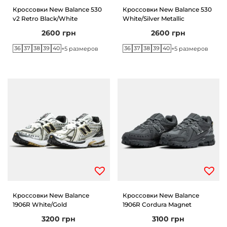
Кроссовки New Balance 530
Кроссовки New Balance 530
v2 Retro Black/White
White/Silver Metallic
2600
грн
2600
грн
36
37
38
39
40
36
37
38
39
40
+5 размеров
+5 размеров
Кроссовки New Balance
Кроссовки New Balance
1906R White/Gold
1906R Cordura Magnet
3200
грн
3100
грн