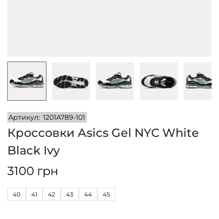
и
м
и
о
м
у
Артикул:
1201A789-101
Кроссовки Asics Gel NYC White
Black Ivy
3100
грн
40
41
42
43
44
45