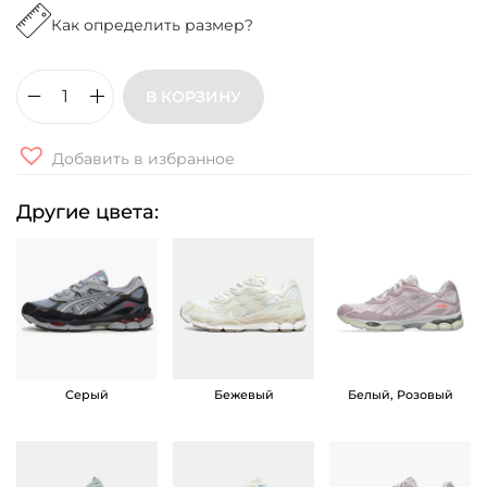
Как определить размер?
В КОРЗИНУ
К
о
Добавить в избранное
л
и
Другие цвета:
ч
е
с
т
в
о
Серый
Бежевый
Белый, Розовый
т
о
в