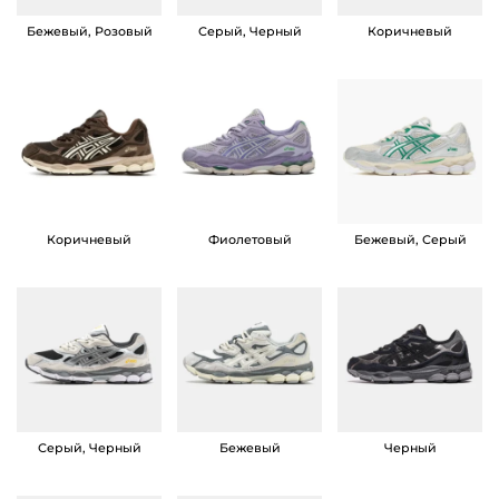
s
Бежевый, Розовый
Серый, Черный
Коричневый
G
e
l
N
Y
C
W
Коричневый
Фиолетовый
Бежевый, Серый
h
i
t
e
B
l
Серый, Черный
Бежевый
Черный
a
c