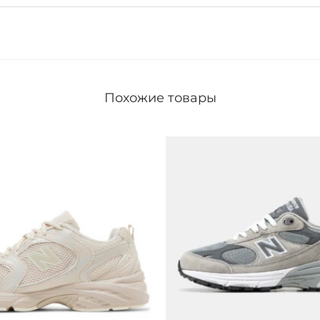
G
r
e
y
Похожие товары