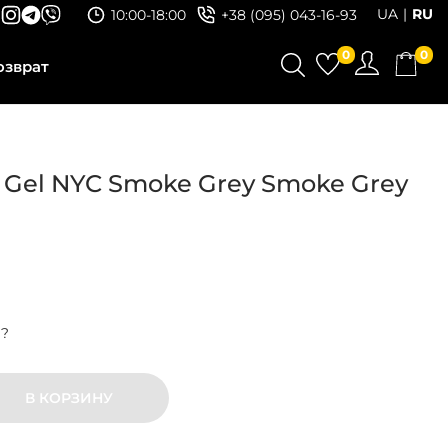
UA
RU
10:00-18:00
+38 (095) 043-16-93
0
0
озврат
 Gel NYC Smoke Grey Smoke Grey
р?
В КОРЗИНУ