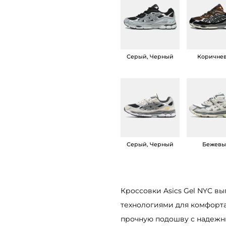
о
с
с
о
Серый, Черный
Коричне
в
к
и
A
s
i
Серый, Черный
Бежев
c
s
G
Кроссовки Asics Gel NYC в
e
технологиями для комфорт
l
прочную подошву с надежны
N