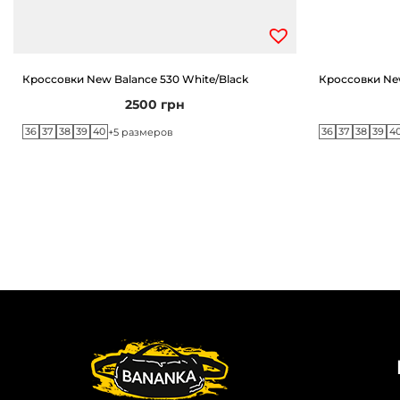
Кроссовки New Balance 530 White/Black
Кроссовки New
2500
грн
36
37
38
39
40
36
37
38
39
4
+5 размеров