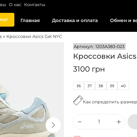
ывы
О нас
Контакты
лог
Главная
Доставка и оплата
Обмен и в
s
»
Кроссовки Asics Gel NYC
Артикул:
1203A383-023
Кроссовки Asics
3100
грн
36
37
38
39
40
Как определить разме
К
о