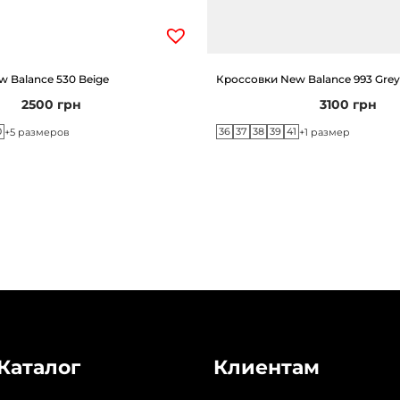
 Balance 530 Beige
Кроссовки New Balance 993 Grey
2500
грн
3100
грн
0
36
37
38
39
41
+5 размеров
+1 размер
Каталог
Клиентам