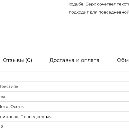
ходьбе. Верх сочетает текс
Y
подходит для повседневной 
C
S
m
o
k
e
Отзывы (0)
Доставка и оплата
Обм
G
r
e
y
Текстиль
S
ны
m
Лето, Осень
o
енировок, Повседневная
k
e
ый