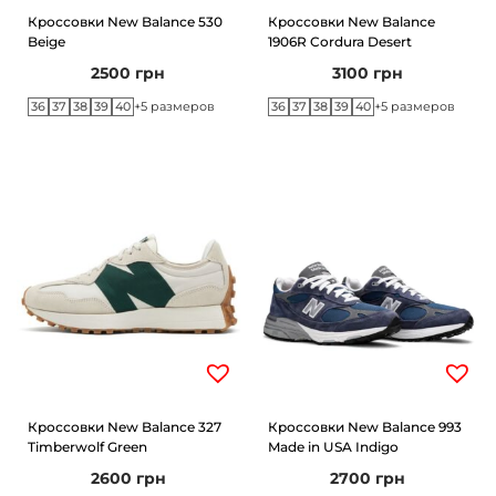
Кроссовки New Balance 530
Кроссовки New Balance
Beige
1906R Cordura Desert
2500
грн
3100
грн
36
37
38
39
40
36
37
38
39
40
+5 размеров
+5 размеров
Кроссовки New Balance 327
Кроссовки New Balance 993
Timberwolf Green
Made in USA Indigo
2600
грн
2700
грн