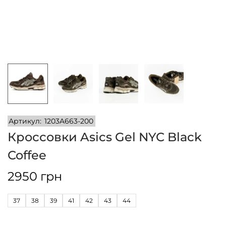
и
м
и
о
м
у
Артикул:
1203A663-200
Кроссовки Asics Gel NYC Black
Coffee
2950
грн
37
38
39
41
42
43
44