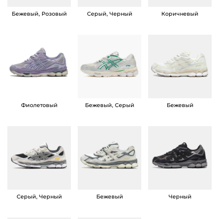
s
Бежевый, Розовый
Серый, Черный
Коричневый
G
e
l
N
Y
C
B
Фиолетовый
Бежевый, Серый
Бежевый
l
a
c
k
C
o
Серый, Черный
Бежевый
Черный
f
f