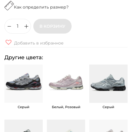
Как определить размер?
В КОРЗИНУ
К
о
Добавить в избранное
л
и
Другие цвета:
ч
е
с
т
в
о
Серый
Белый, Розовый
Серый
т
о
в