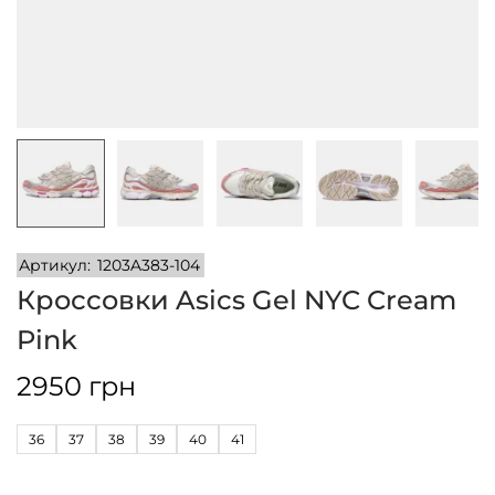
и
м
и
о
м
у
Артикул:
1203A383-104
Кроссовки Asics Gel NYC Cream
Pink
2950
грн
36
37
38
39
40
41