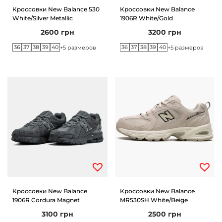
Кроссовки New Balance 530
Кроссовки New Balance
White/Silver Metallic
1906R White/Gold
2600
грн
3200
грн
36
37
38
39
40
36
37
38
39
40
+5 размеров
+5 размеров
Кроссовки New Balance
Кроссовки New Balance
1906R Cordura Magnet
MR530SH White/Beige
3100
грн
2500
грн