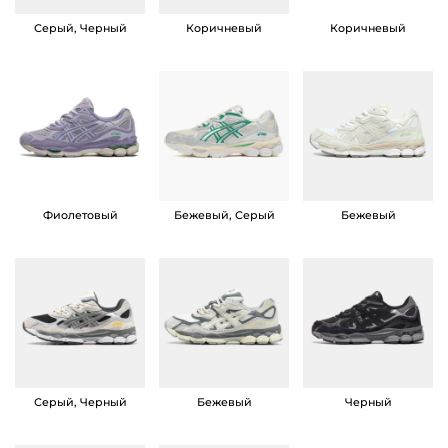
s
Серый, Черный
Коричневый
Коричневый
G
e
l
N
Y
C
C
Фиолетовый
Бежевый, Серый
Бежевый
r
e
a
m
P
i
Серый, Черный
Бежевый
Черный
n
k