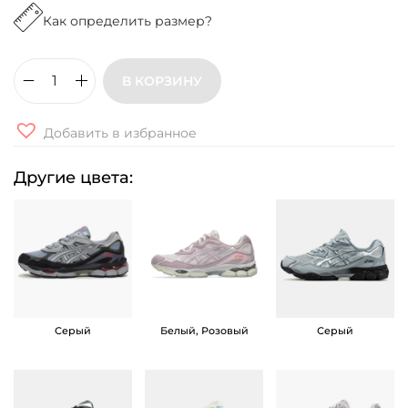
Как определить размер?
В КОРЗИНУ
К
о
Добавить в избранное
л
и
Другие цвета:
ч
е
с
т
в
о
Серый
Белый, Розовый
Серый
т
о
в