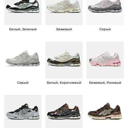
а
р
а
К
Белый, Зеленый
Бежевый
Серый
р
о
с
с
о
в
Серый
Белый, Коричневый
Бежевый, Розовый
к
и
A
s
i
c