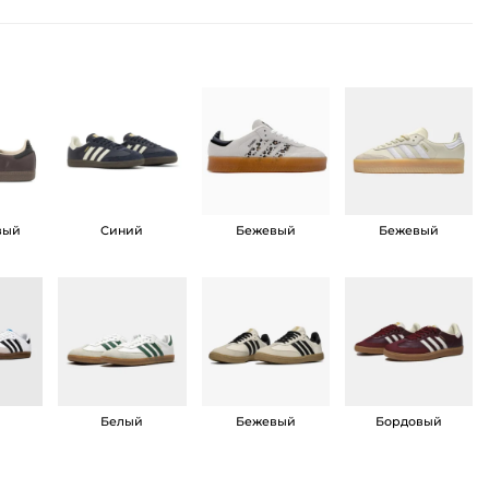
вый
Синий
Бежевый
Бежевый
й
Белый
Бежевый
Бордовый