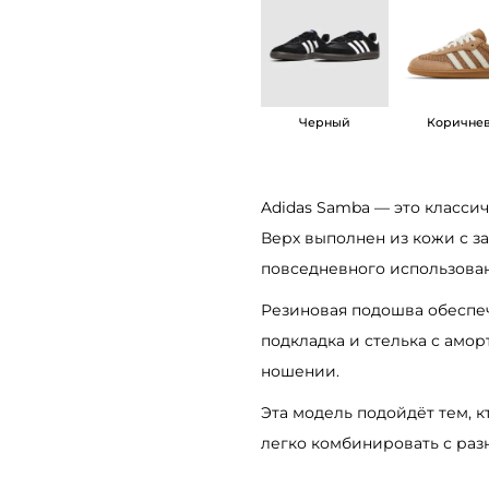
о
с
с
о
Черный
Коричне
в
к
и
Adidas Samba — это классич
A
Верх выполнен из кожи с з
d
повседневного использован
i
Резиновая подошва обеспеч
d
подкладка и стелька с амо
a
ношении.
s
Эта модель подойдёт тем, 
S
легко комбинировать с раз
a
m