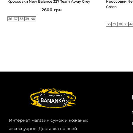
Кроссовки New Balance 327 Team Away Grey
Кроссовки New
Green
2600
грн
36
37
38
39
40
36
37
38
39
41
Интернет магазин сумок и кожаных
аксессуаров. Доставка по всей