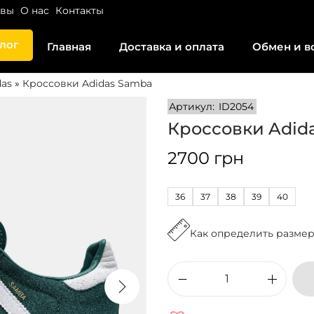
ывы
О нас
Контакты
лог
Главная
Доставка и оплата
Обмен и в
das
»
Кроссовки Adidas Samba
Артикул:
ID2054
Кроссовки Adida
2700
грн
36
37
38
39
40
Как определить разме
К
о