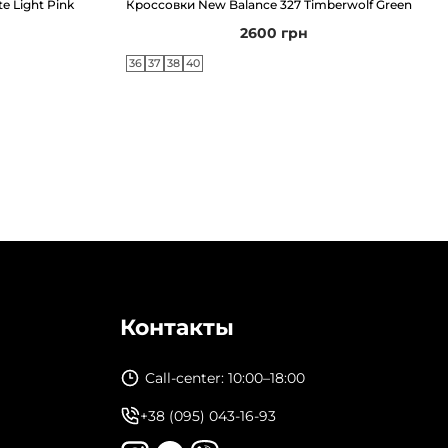
e Light Pink
Кроссовки New Balance 327 Timberwolf Green
2600
грн
36
37
38
40
Контакты
Call-center: 10:00–18:00
+38 (095) 043-16-93