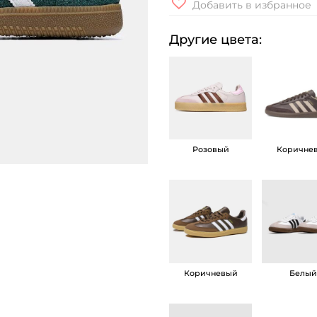
Добавить в избранное
л
и
Другие цвета:
ч
е
с
т
в
Розовый
Коричне
о
т
о
в
а
р
а
Коричневый
Белы
К
р