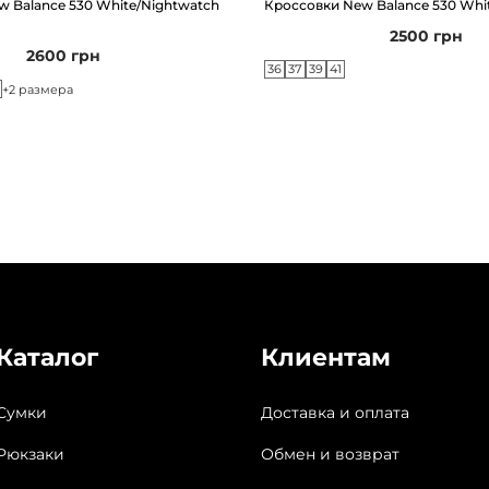
 Balance 530 White/Nightwatch
Кроссовки New Balance 530 Whit
2500
грн
2600
грн
36
37
39
41
+2 размера
Каталог
Клиентам
Сумки
Доставка и оплата
Рюкзаки
Обмен и возврат