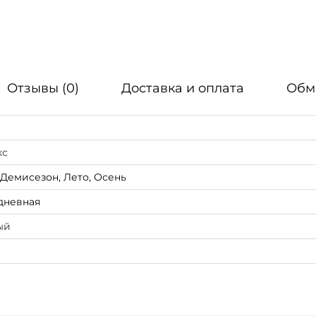
b
a
O
G
Отзывы (0)
Доставка и оплата
Обм
C
o
l
l
кс
e
 Демисезон, Лето, Осень
g
дневная
i
ый
a
t
e
G
r