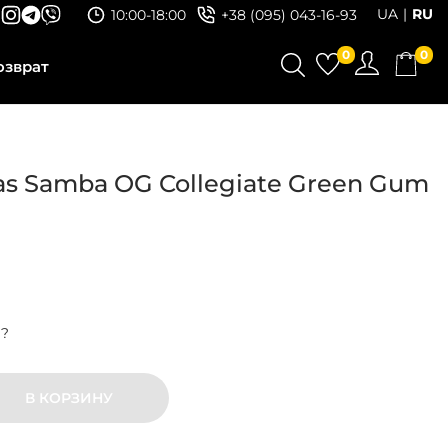
UA
RU
10:00-18:00
+38 (095) 043-16-93
0
0
озврат
s Samba OG Collegiate Green Gum
р?
В КОРЗИНУ