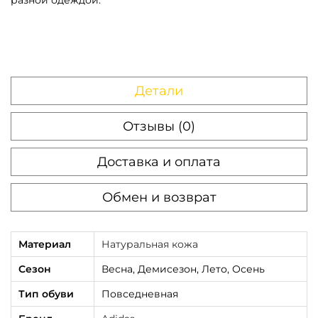
i
t
e
S
Детали
a
n
Отзывы (0)
d
S
Доставка и оплата
t
r
Обмен и возврат
a
t
Материал
Натуральная кожа
a
Сезон
Весна, Демисезон, Лето, Осень
Тип обуви
Повседневная