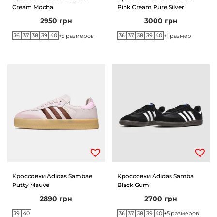
Cream Mocha
Pink Cream Pure Silver
2950
грн
3000
грн
36
37
38
39
40
36
37
38
39
40
+5 размеров
+1 размер
Кроссовки Adidas Sambae
Кроссовки Adidas Samba
Putty Mauve
Black Gum
2890
грн
2700
грн
39
40
36
37
38
39
40
+5 размеров