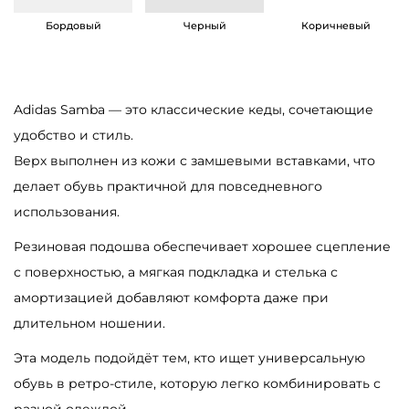
a
Бордовый
Черный
Коричневый
s
S
a
Adidas Samba — это классические кеды, сочетающие
m
удобство и стиль.
b
Верх выполнен из кожи с замшевыми вставками, что
a
делает обувь практичной для повседневного
O
использования.
G
C
Резиновая подошва обеспечивает хорошее сцепление
r
с поверхностью, а мягкая подкладка и стелька с
e
амортизацией добавляют комфорта даже при
a
длительном ношении.
m
Эта модель подойдёт тем, кто ищет универсальную
W
обувь в ретро-стиле, которую легко комбинировать с
h
разной одеждой.