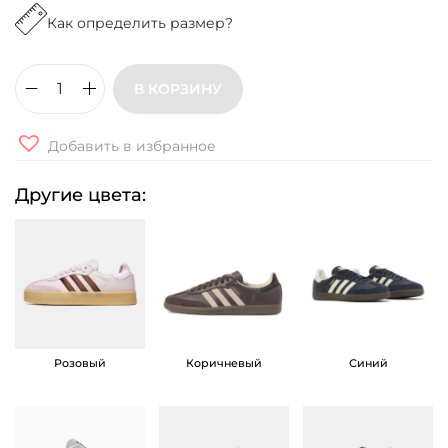
Как определить размер?
В КОРЗИНУ
К
о
Добавить в избранное
л
и
Другие цвета:
ч
е
с
т
в
о
Розовый
Коричневый
Синий
т
о
в