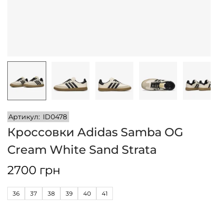
и
м
и
о
м
у
Артикул:
ID0478
Кроссовки Adidas Samba OG
Cream White Sand Strata
2700
грн
36
37
38
39
40
41