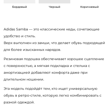
a
Бордовый
Черный
Коричневый
s
W
m
Adidas Samba — это классические кеды, сочетающие
n
удобство и стиль.
s
Верх выполнен из замши, что делает обувь подходящей
S
для более изысканных нарядов.
a
m
Резиновая подошва обеспечивает хорошее сцепление
b
с поверхностью, а мягкая подкладка и стелька с
a
амортизацией добавляют комфорта даже при
e
длительном ношении.
C
Эта модель подойдёт тем, кто ищет универсальную
r
обувь в ретро-стиле, которую легко комбинировать с
e
разной одеждой.
a