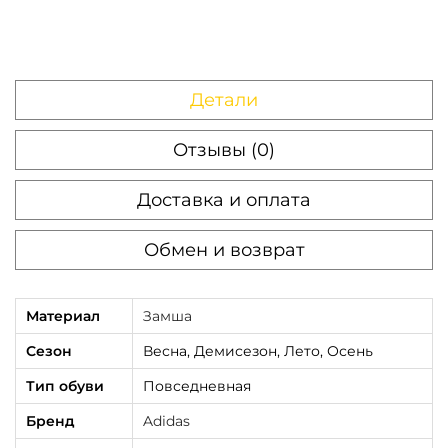
m
W
h
Детали
i
t
Отзывы (0)
e
L
Доставка и оплата
e
o
Обмен и возврат
p
a
Материал
Замша
r
Сезон
Весна, Демисезон, Лето, Осень
d
Тип обуви
Повседневная
Бренд
Adidas