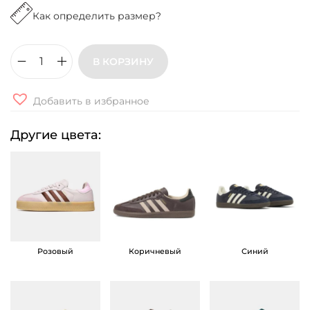
Как определить размер?
В КОРЗИНУ
К
о
Добавить в избранное
л
и
Другие цвета:
ч
е
с
т
в
о
Розовый
Коричневый
Синий
т
о
в