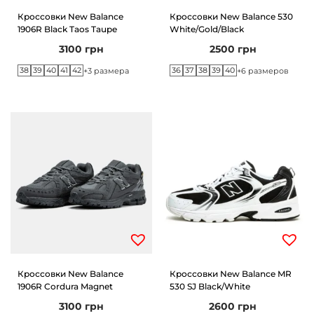
Кроссовки New Balance
Кроссовки New Balance 530
1906R Black Taos Taupe
White/Gold/Black
3100
грн
2500
грн
38
39
40
41
42
36
37
38
39
40
+3 размера
+6 размеров
Кроссовки New Balance
Кроссовки New Balance MR
1906R Cordura Magnet
530 SJ Black/White
3100
грн
2600
грн