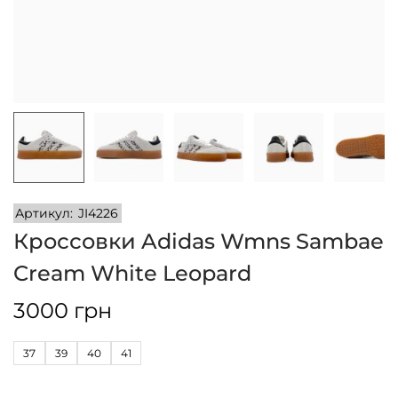
и
м
и
о
м
у
Артикул:
JI4226
Кроссовки Adidas Wmns Sambae
Cream White Leopard
3000
грн
37
39
40
41