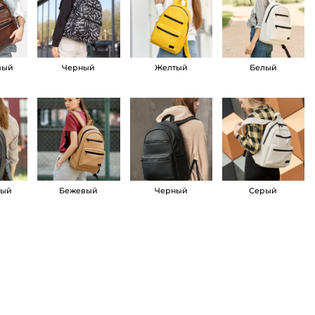
вый
Черный
Желтый
Белый
вый
Бежевый
Черный
Серый