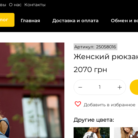
ывы
О нас
Контакты
лог
Главная
Доставка и оплата
Обмен и в
Артикул:
25058016
Женский рюкзак
2070
грн
К
о
Добавить в избранное
л
и
Другие цвета:
ч
е