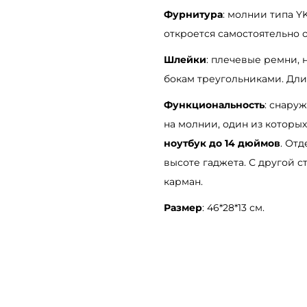
d
Фурнитура
: молнии типа Y
L
откроется самостоятельно о
K
Шлейки
: плечевые ремни,
T
бокам треугольниками. Дли
с
Функциональность
: снару
и
на молнии, один из которых
н
ноутбук до 14 дюймов
. От
и
высоте гаджета. С другой 
й
карман.
Размер
: 46*28*13 см.