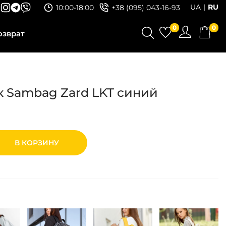
UA
RU
10:00-18:00
+38 (095) 043-16-93
0
0
озврат
 Sambag Zard LKT синий
В КОРЗИНУ