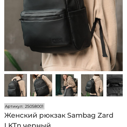
и
м
и
о
м
у
Артикул:
25058001
Женский рюкзак Sambag Zard
LKTn черный