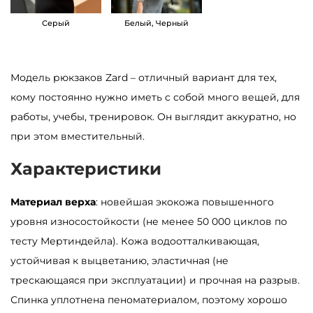
S
Серый
Белый, Черный
a
m
b
Модель рюкзаков Zard – отличный вариант для тех,
a
кому постоянно нужно иметь с собой много вещей, для
g
работы, учебы, тренировок. Он выглядит аккуратно, но
Z
при этом вместительный.
a
Характеристики
r
d
Материал верха
: новейшая экокожа повышенного
L
уровня износостойкости (не менее 50 000 циклов по
K
тесту Мертиндейла). Кожа водоотталкивающая,
T
устойчивая к выцветанию, эластичная (не
n
трескающаяся при эксплуатации) и прочная на разрыв.
ч
Спинка уплотнена пеноматериалом, поэтому хорошо
е