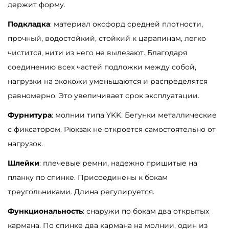
держит форму.
р
Подкладка
: материал оксфорд средней плотности,
н
прочный, водостойкий, стойкий к царапинам, легко
ы
чистится, нити из него не вылезают. Благодаря
й
соединению всех частей подложки между собой,
нагрузки на экокожи уменьшаются и распределятся
равномерно. Это увеличивает срок эксплуатации.
Фурнитура
: молнии типа YKK. Бегунки металлические
с фиксатором. Рюкзак не откроется самостоятельно от
нагрузок.
Шлейки
: плечевые ремни, надежно пришитые на
планку по спинке. Присоединены к бокам
треугольниками. Длина регулируется.
Функциональность
: снаружи по бокам два открытых
кармана. По спинке два кармана на молнии, один из