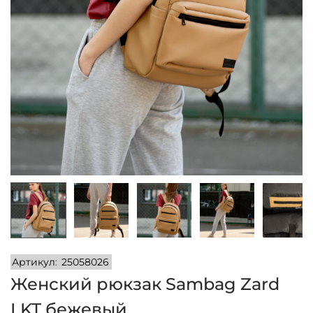
и
м
и
о
м
у
Артикул:
25058026
Женский рюкзак Sambag Zard
LKT бежевый