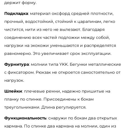
держит форму.
е
Подкладка
: материал оксфорд средней плотности,
в
прочный, водостойкий, стойкий к царапинам, легко
ы
чистится, нити из него не вылезают. Благодаря
й
соединению всех частей подложки между собой,
нагрузки на экокожи уменьшаются и распределятся
равномерно. Это увеличивает срок эксплуатации.
Фурнитура
: молнии типа YKK. Бегунки металлические
с фиксатором. Рюкзак не откроется самостоятельно от
нагрузок.
Шлейки
: плечевые ремни, надежно пришитые на
планку по спинке. Присоединены к бокам
треугольниками. Длина регулируется.
Функциональность
: снаружи по бокам два открытых
кармана. По спинке два кармана на молнии, один из