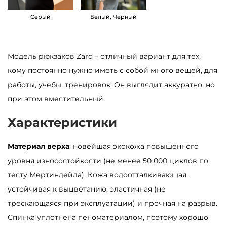
S
Серый
Белый, Черный
a
m
b
Модель рюкзаков Zard – отличный вариант для тех,
a
кому постоянно нужно иметь с собой много вещей, для
g
работы, учебы, тренировок. Он выглядит аккуратно, но
Z
при этом вместительный.
a
Характеристики
r
d
Материал верха
: новейшая экокожа повышенного
L
уровня износостойкости (не менее 50 000 циклов по
K
тесту Мертиндейла). Кожа водоотталкивающая,
T
устойчивая к выцветанию, эластичная (не
б
трескающаяся при эксплуатации) и прочная на разрыв.
е
Спинка уплотнена пеноматериалом, поэтому хорошо
ж