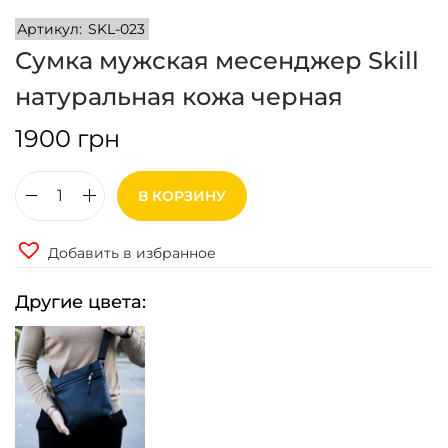
Артикул:
SKL-023
Сумка мужская месенджер Skill
натуральная кожа черная
1900
грн
В КОРЗИНУ
К
о
Добавить в избранное
л
и
Другие цвета:
ч
е
с
т
в