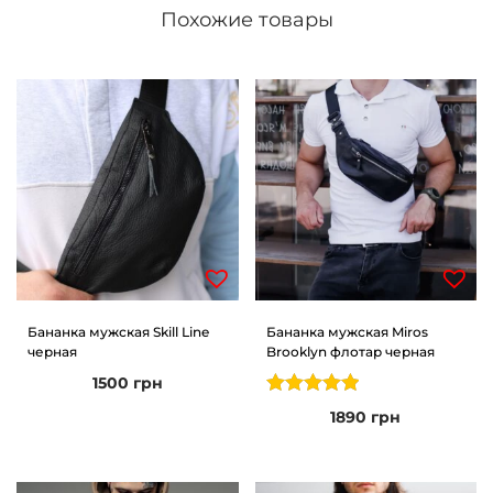
ч
Похожие товары
е
р
н
а
я
Бананка мужская Skill Line
Бананка мужская Miros
черная
Brooklyn флотар черная
1500
грн
1890
грн