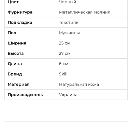
Цвет
Черный
l
н
Фурнитура
Металлическая молния
а
Подкладка
Текстиль
т
Пол
Мужчины
у
Ширина
25 см
р
а
Высота
27 см
л
Длина
6 см
ь
Бренд
Skill
н
Материал
Натуральная кожа
а
я
Производитель
Украина
к
о
ж
а