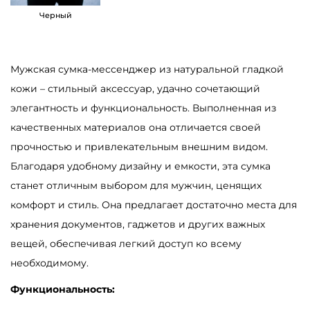
о
Черный
т
о
в
Мужская сумка-мессенджер из натуральной гладкой
а
кожи – стильный аксессуар, удачно сочетающий
р
элегантность и функциональность. Выполненная из
а
качественных материалов она отличается своей
С
прочностью и привлекательным внешним видом.
у
Благодаря удобному дизайну и емкости, эта сумка
м
станет отличным выбором для мужчин, ценящих
к
комфорт и стиль. Она предлагает достаточно места для
а
хранения документов, гаджетов и других важных
м
вещей, обеспечивая легкий доступ ко всему
у
необходимому.
ж
Функциональность:
с