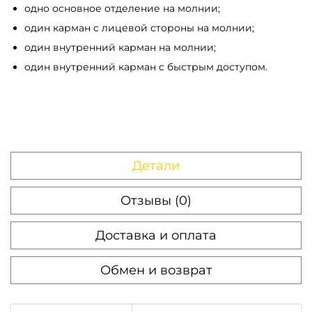
одно основное отделение на молнии;
к
один карман с лицевой стороны на молнии;
а
один внутренний карман на молнии;
я
один внутренний карман с быстрым доступом.
м
е
с
е
н
Детали
д
ж
Отзывы (0)
е
р
Доставка и оплата
S
k
Обмен и возврат
i
l