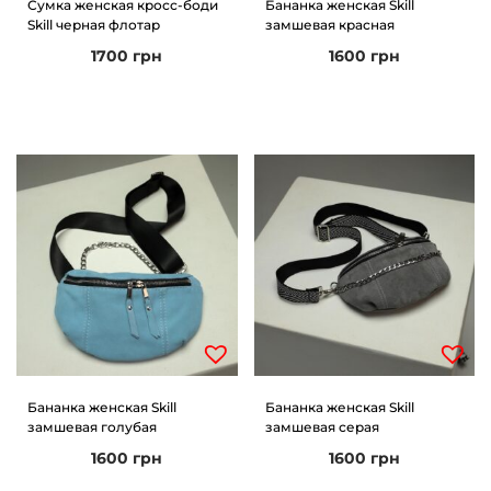
Сумка женская кросс-боди
Бананка женская Skill
Skill черная флотар
замшевая красная
и
м
1700
грн
1600
грн
и
о
м
у
Бананка женская Skill
Бананка женская Skill
замшевая голубая
замшевая серая
1600
грн
1600
грн