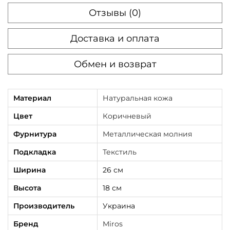
Отзывы (0)
M
i
Доставка и оплата
r
o
Обмен и возврат
s
B
Материал
Натуральная кожа
r
o
Цвет
Коричневый
o
Фурнитура
Металлическая молния
k
Подкладка
Текстиль
l
Ширина
26 см
y
n
Высота
18 см
к
Производитель
Украина
о
Бренд
Miros
р