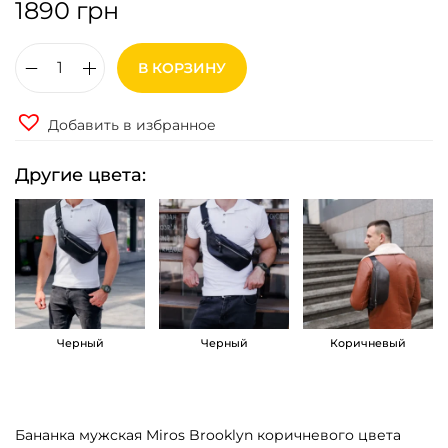
1890
грн
В КОРЗИНУ
К
о
Добавить в избранное
л
и
Другие цвета:
ч
е
с
т
в
о
Черный
Черный
Коричневый
т
о
в
Бананка мужская Miros Brooklyn коричневого цвета
а