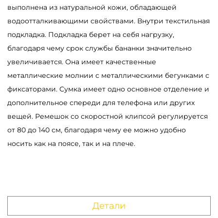
выполнена из натуральной кожи, обладающей
р
водоотталкивающими свойствами. Внутри текстильная
а
подкладка. Подкладка берет на себя нагрузку,
Б
благодаря чему срок службы бананки значительно
а
увеличивается. Она имеет качественные
н
металлические молнии с металлическими бегунками с
а
фиксаторами. Сумка имеет одно основное отделение и
н
дополнительное спереди для телефона или других
к
вещей. Ремешок со скоростной клипсой регулируется
а
от 80 до 140 см, благодаря чему ее можно удобно
м
носить как на поясе, так и на плече.
у
ж
с
к
а
Детали
я