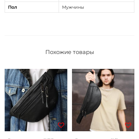
Пол
Мужчины
и
ч
н
е
в
а
Похожие товары
я