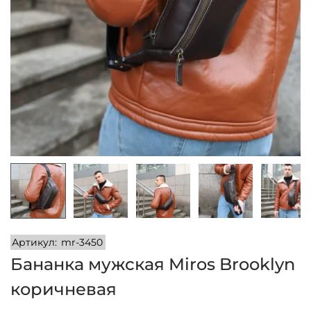
и
м
и
о
м
у
Артикул:
mr-3450
Бананка мужская Miros Brooklyn
коричневая