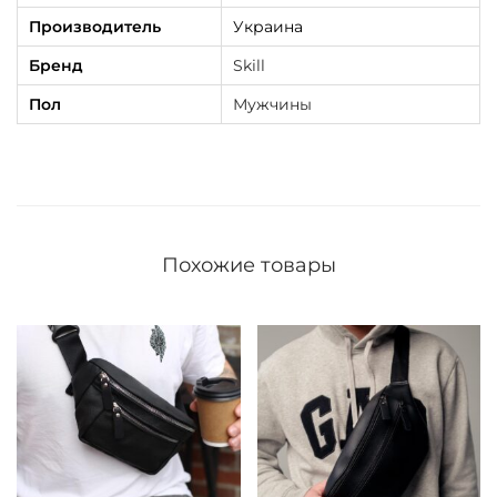
Производитель
Украина
ж
с
Бренд
Skill
к
Пол
Мужчины
а
я
S
k
i
Похожие товары
l
l
ч
е
р
н
а
я