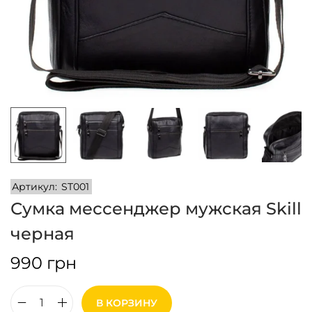
и
м
и
о
м
у
Артикул:
ST001
Сумка мессенджер мужская Skill
черная
990
грн
В КОРЗИНУ
К