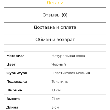
Детали
у
м
Отзывы (0)
к
Доставка и оплата
а
м
Обмен и возврат
е
с
с
Материал
Натуральная кожа
е
Цвет
Черный
н
Фурнитура
Пластиковая молния
д
Подкладка
Текстиль
ж
е
Ширина
19 см
р
Высота
21 см
м
Длина
5 см
у