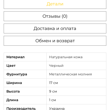
о
Детали
в
а
Отзывы (0)
р
Доставка и оплата
а
П
Обмен и возврат
о
р
т
Материал
Натуральная кожа
м
Цвет
Черный
о
Фурнитура
Металлическая молния
н
Ширина
17 см
е
м
Высота
9 см
у
Длина
1 см
ж
Производитель
Украина