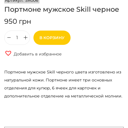
Артикул:
SR006
Портмоне мужское Skill черное
950
грн
В КОРЗИНУ
К
о
Добавить в избранное
л
и
Портмоне мужское Skill черного цвета изготовлено из
ч
натуральной кожи. Портмоне имеет три основных
е
отделения для купюр, 6 ячеек для карточек и
с
дополнительное отделение на металлической молнии.
т
в
о
т