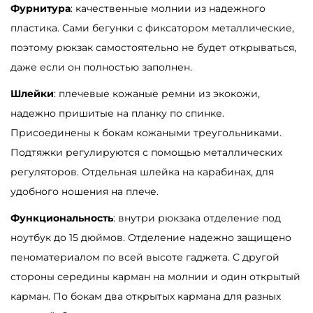
Фурнитура
: качественные молнии из надежного
-
пластика. Сами бегунки с фиксатором металлические,
с
поэтому рюкзак самостоятельно не будет открываться,
у
даже если он полностью заполнен.
м
к
Шлейки
: плечевые кожаные ремни из экокожи,
а
надежно пришитые на планку по спинке.
S
Присоединены к бокам кожаными треугольниками.
a
Подтяжки регулируются с помощью металлических
m
регуляторов. Отдельная шлейка на карабинах, для
b
удобного ношения на плече.
a
Функциональность
: внутри рюкзака отделение под
g
ноутбук до 15 дюймов. Отделение надежно защищено
T
пеноматериалом по всей высоте гаджета. С другой
r
стороны середины карман на молнии и один открытый
i
карман. По бокам два открытых кармана для разных
n