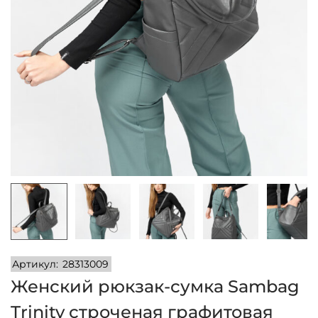
и
м
и
о
м
у
Артикул:
28313009
Женский рюкзак-сумка Sambag
Trinity строченая графитовая