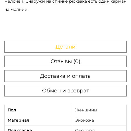
мелочей. Снаружи на спинке рюкзака есть один карман
i
на молнии.
t
y
с
т
Детали
р
о
Отзывы (0)
ч
е
Доставка и оплата
н
а
Обмен и возврат
я
г
Пол
Женщины
р
Материал
Экокожа
а
ф
Подкладка
Оксфорд