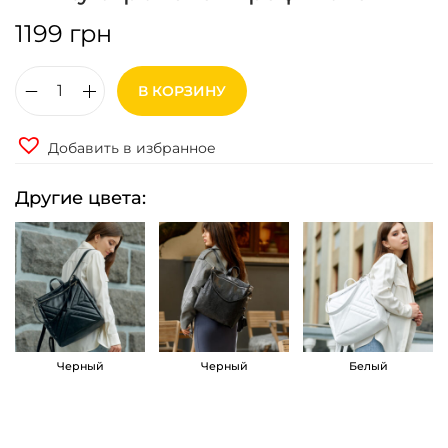
1199
грн
В КОРЗИНУ
К
о
Добавить в избранное
л
и
Другие цвета:
ч
е
с
т
в
о
Черный
Черный
Белый
т
о
в