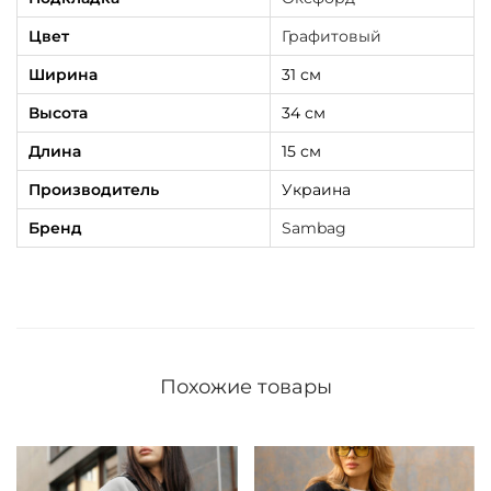
и
Цвет
Графитовый
т
Ширина
31 см
о
Высота
34 см
в
а
Длина
15 см
я
Производитель
Украина
Бренд
Sambag
Похожие товары