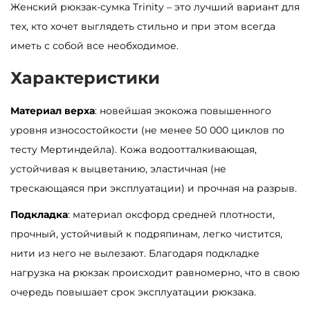
Женский рюкзак-сумка Trinity – это лучший вариант для
а
тех, кто хочет выглядеть стильно и при этом всегда
р
иметь с собой все необходимое.
а
Ж
Характеристики
е
Материал верха
: новейшая экокожа повышенного
н
уровня износостойкости (не менее 50 000 циклов по
с
тесту Мертиндейла). Кожа водоотталкивающая,
к
устойчивая к выцветанию, эластичная (не
и
трескающаяся при эксплуатации) и прочная на разрыв.
й
р
Подкладка
: материал оксфорд средней плотности,
ю
прочный, устойчивый к подряпинам, легко чистится,
к
нити из него не вылезают. Благодаря подкладке
з
нагрузка на рюкзак происходит равномерно, что в свою
а
очередь повышает срок эксплуатации рюкзака.
к