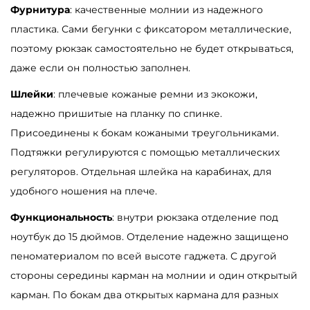
Фурнитура
: качественные молнии из надежного
е
пластика. Сами бегунки с фиксатором металлические,
н
поэтому рюкзак самостоятельно не будет открываться,
с
даже если он полностью заполнен.
к
а
Шлейки
: плечевые кожаные ремни из экокожи,
я
надежно пришитые на планку по спинке.
S
Присоединены к бокам кожаными треугольниками.
a
Подтяжки регулируются с помощью металлических
m
регуляторов. Отдельная шлейка на карабинах, для
b
удобного ношения на плече.
a
Функциональность
: внутри рюкзака отделение под
g
ноутбук до 15 дюймов. Отделение надежно защищено
T
пеноматериалом по всей высоте гаджета. С другой
r
стороны середины карман на молнии и один открытый
i
карман. По бокам два открытых кармана для разных
n