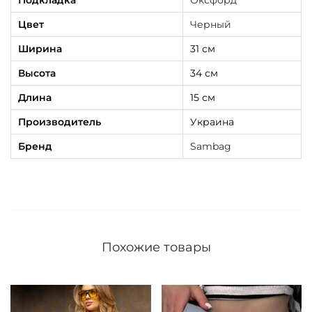
Подкладка
Оксфорд
а
Цвет
Черный
я
Ширина
31 см
Высота
34 см
Длина
15 см
Производитель
Украина
Бренд
Sambag
Похожие товары