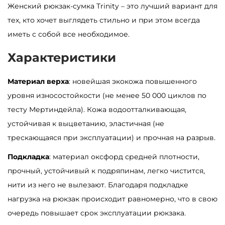
Женский рюкзак-сумка Trinity – это лучший вариант для
а
тех, кто хочет выглядеть стильно и при этом всегда
р
иметь с собой все необходимое.
а
Р
Характеристики
ю
Материал верха
: новейшая экокожа повышенного
к
уровня износостойкости (не менее 50 000 циклов по
з
тесту Мертиндейла). Кожа водоотталкивающая,
а
устойчивая к выцветанию, эластичная (не
к
трескающаяся при эксплуатации) и прочная на разрыв.
-
с
Подкладка
: материал оксфорд средней плотности,
у
прочный, устойчивый к подряпинам, легко чистится,
м
нити из него не вылезают. Благодаря подкладке
к
нагрузка на рюкзак происходит равномерно, что в свою
а
очередь повышает срок эксплуатации рюкзака.
ж