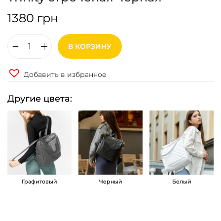
1380
грн
В КОРЗИНУ
К
о
Добавить в избранное
л
и
Другие цвета:
ч
е
с
т
в
о
Графитовый
Черный
Белый
т
о
в