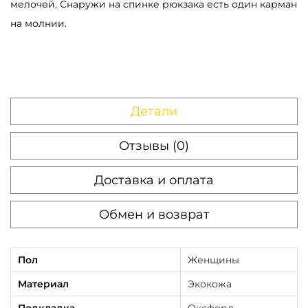
мелочей. Снаружи на спинке рюкзака есть один карман
i
на молнии.
t
y
с
т
Детали
р
о
Отзывы (0)
ч
е
Доставка и оплата
н
а
Обмен и возврат
я
ч
Пол
Женщины
е
Материал
Экокожа
р
н