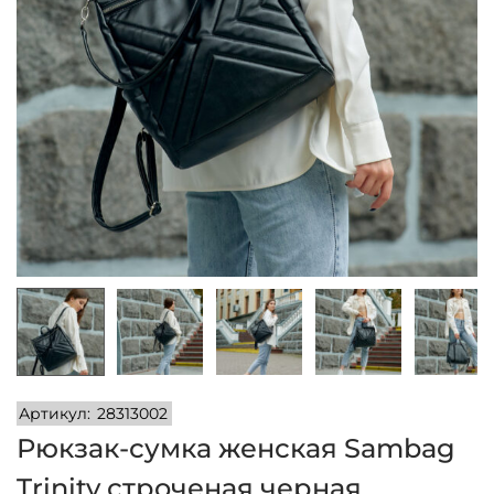
и
м
и
о
м
у
Артикул:
28313002
Рюкзак-сумка женская Sambag
Trinity строченая черная