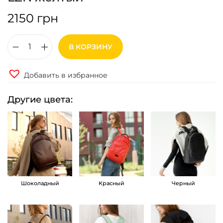
2150
грн
В КОРЗИНУ
К
о
Добавить в избранное
л
и
Другие цвета:
ч
е
с
т
в
о
Шоколадный
Красный
Черный
т
о
в