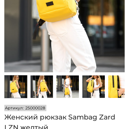
и
м
и
о
м
у
Артикул:
25000028
Женский рюкзак Sambag Zard
LZN желтый