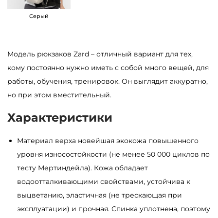
S
Серый
a
m
b
Модель рюкзаков Zard – отличный вариант для тех,
a
кому постоянно нужно иметь с собой много вещей, для
g
работы, обучения, тренировок. Он выглядит аккуратно,
Z
но при этом вместительный.
a
Характеристики
r
d
Материал верха новейшая экокожа повышенного
L
уровня износостойкости (не менее 50 000 циклов по
Z
тесту Мертиндейла). Кожа обладает
N
водоотталкивающими свойствами, устойчива к
ж
выцветанию, эластичная (не трескающая при
е
эксплуатации) и прочная. Спинка уплотнена, поэтому
л