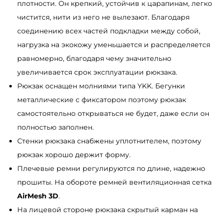
плотности. Он крепкий, устойчив к царапинам, легко
н
чистится, нити из него не вылезают. Благодаря
е
соединению всех частей подкладки между собой,
в
нагрузка на экокожу уменьшается и распределяется
ы
равномерно, благодаря чему значительно
й
увеличивается срок эксплуатации рюкзака.
ч
Рюкзак оснащен молниями типа YKK. Бегунки
е
металлические с фиксатором поэтому рюкзак
р
самостоятельно открываться не будет, даже если он
н
полностью заполнен.
ы
Стенки рюкзака снабжены уплотнителем, поэтому
й
рюкзак хорошо держит форму.
Плечевые ремни регулируются по длине, надежно
прошиты. На обороте ремней вентиляционная сетка
AirMesh 3D
.
На лицевой стороне рюкзака скрытый карман на