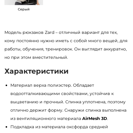
S
Серый
a
m
b
Модель рюкзаков Zard – отличный вариант для тех,
a
кому постоянно нужно иметь с собой много вещей, для
g
работы, обучения, тренировок. Он выглядит аккуратно,
Z
но при этом вместительный.
a
Характеристики
r
d
Материал верха полиэстер. Обладает
L
водоотталкивающими свойствами, устойчив к
Z
выцветанию и прочный. Спинка уплотнена, поэтому
N
отлично держит форму. Снаружи спинка выполнена
т
из вентиляционного материала
AirMesh 3D
.
к
Подкладка из материала оксфорда средней
а