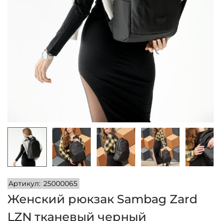
и
м
и
о
м
у
Артикул:
25000065
Женский рюкзак Sambag Zard
LZN тканевый черный