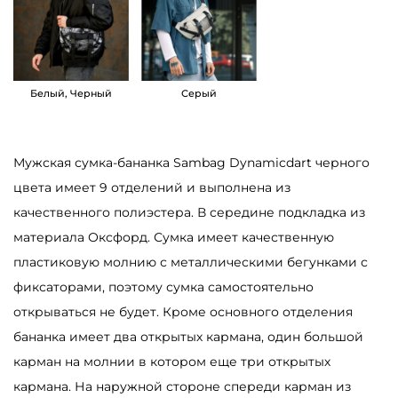
а
р
а
С
Белый, Черный
Серый
у
м
Мужская сумка-бананка Sambag Dynamicdart черного
к
цвета имеет 9 отделений и выполнена из
а
качественного полиэстера. В середине подкладка из
-
материала Оксфорд. Сумка имеет качественную
б
пластиковую молнию с металлическими бегунками с
а
фиксаторами, поэтому сумка самостоятельно
н
открываться не будет. Кроме основного отделения
а
бананка имеет два открытых кармана, один большой
н
карман на молнии в котором еще три открытых
к
кармана. На наружной стороне спереди карман из
а