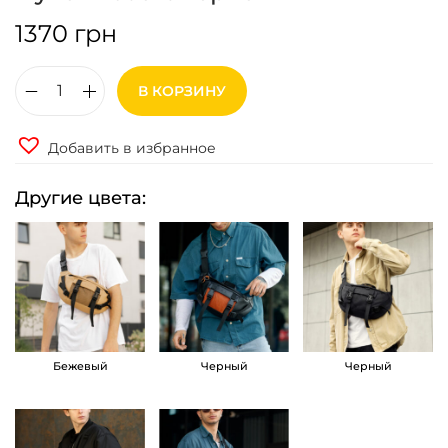
1370
грн
В КОРЗИНУ
К
о
Добавить в избранное
л
и
Другие цвета:
ч
е
с
т
в
о
Бежевый
Черный
Черный
т
о
в