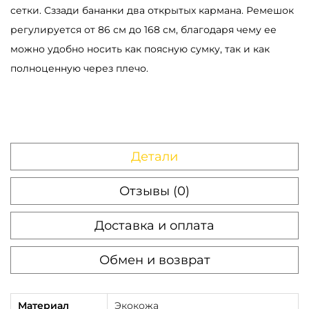
сетки. Сззади бананки два открытых кармана. Ремешок
м
регулируется от 86 см до 168 см, благодаря чему ее
у
можно удобно носить как поясную сумку, так и как
ж
полноценную через плечо.
с
к
а
я
S
Детали
a
m
Отзывы (0)
b
Доставка и оплата
a
g
Обмен и возврат
D
y
n
Материал
Экокожа