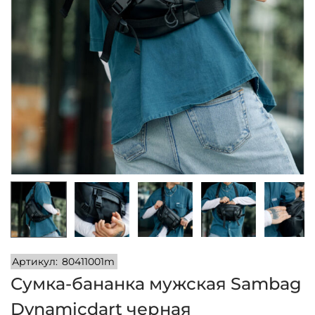
и
м
и
о
м
у
Артикул:
80411001m
Сумка-бананка мужская Sambag
Dynamicdart черная