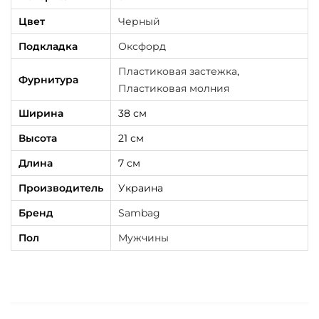
a
Цвет
Черный
m
Подкладка
Оксфорд
i
Пластиковая застежка
,
c
Фурнитура
Пластиковая молния
d
Ширина
38 см
a
r
Высота
21 см
t
Длина
7 см
ч
Производитель
Украина
е
Бренд
Sambag
р
н
Пол
Мужчины
а
я