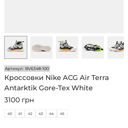
и
м
и
о
м
у
Артикул:
BV6348-100
Кроссовки Nike ACG Air Terra
Antarktik Gore-Tex White
3100
грн
40
41
42
43
44
45