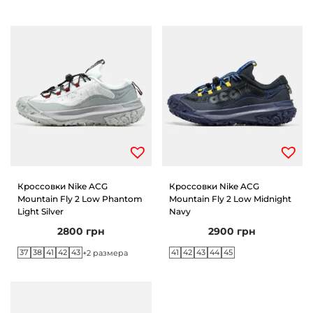
Кроссовки Nike ACG
Кроссовки Nike ACG
Mountain Fly 2 Low Phantom
Mountain Fly 2 Low Midnight
Light Silver
Navy
2800
грн
2900
грн
37
38
41
42
43
41
42
43
44
45
+2 размера