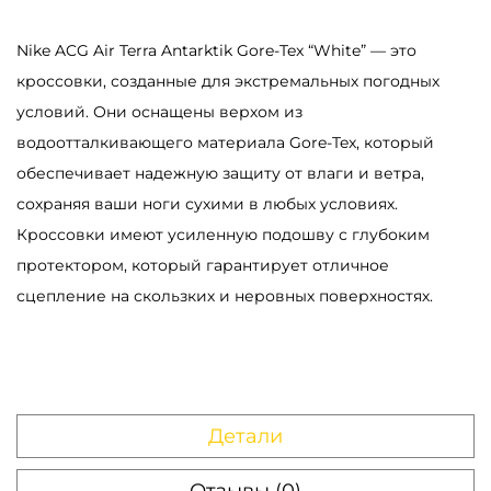
k
t
Nike ACG Air Terra Antarktik Gore-Tex “White” — это
i
кроссовки, созданные для экстремальных погодных
k
условий. Они оснащены верхом из
G
водоотталкивающего материала Gore-Tex, который
o
обеспечивает надежную защиту от влаги и ветра,
r
сохраняя ваши ноги сухими в любых условиях.
e
Кроссовки имеют усиленную подошву с глубоким
-
протектором, который гарантирует отличное
T
сцепление на скользких и неровных поверхностях.
e
x
W
h
Детали
i
t
Отзывы (0)