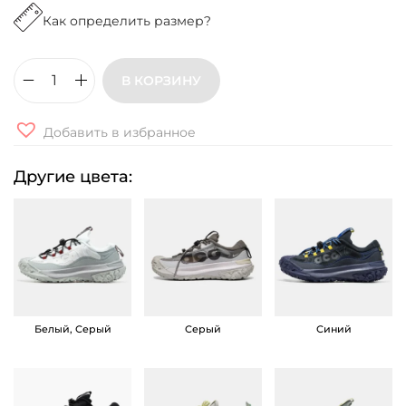
Как определить размер?
В КОРЗИНУ
К
о
Добавить в избранное
л
и
Другие цвета:
ч
е
с
т
в
о
Белый, Серый
Серый
Синий
т
о
в