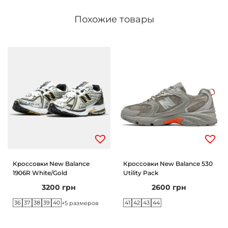
Похожие товары
Кроссовки New Balance
Кроссовки New Balance 530
1906R White/Gold
Utility Pack
3200
грн
2600
грн
36
37
38
39
40
41
42
43
44
+5 размеров