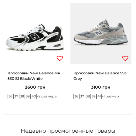
Кроссовки New Balance MR
Кроссовки New Balance 993
530 SJ Black/White
Grey
2600
грн
3100
грн
36
37
38
39
40
36
37
38
39
41
+2 размера
+1 размер
Недавно просмотренные товары