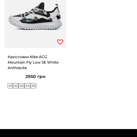
Кроссовки Nike ACG
Mountain Fly Low SE White
Anthracite
2950
грн
41
42
43
44
45