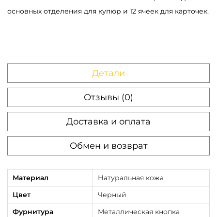
основных отделения для купюр и 12 ячеек для карточек.
т
в
о
т
о
Детали
в
а
Отзывы (0)
р
Доставка и оплата
а
П
Обмен и возврат
о
р
т
Материал
Натуральная кожа
м
Цвет
Черный
о
Фурнитура
Металлическая кнопка
н