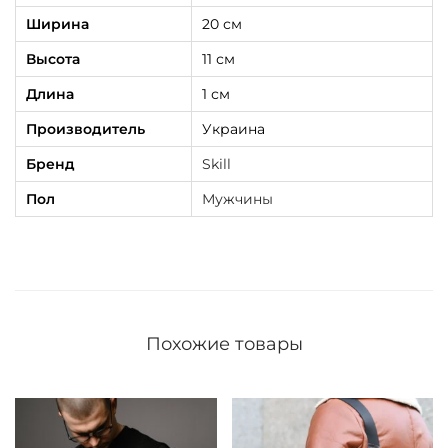
Ширина
20 см
е
м
Высота
11 см
у
Длина
1 см
ж
Производитель
Украина
с
Бренд
Skill
к
о
Пол
Мужчины
е
S
k
i
l
Похожие товары
l
C
r
a