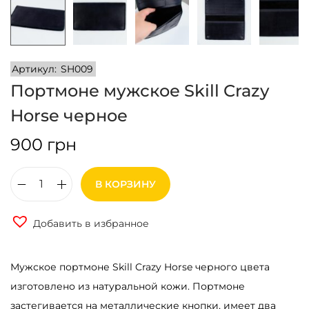
и
м
и
о
м
Артикул:
SH009
у
Портмоне мужское Skill Crazy
Horse черное
900
грн
В КОРЗИНУ
К
о
Добавить в избранное
л
и
Мужское портмоне Skill Crazy Horse черного цвета
ч
изготовлено из натуральной кожи. Портмоне
е
застегивается на металлические кнопки, имеет два
с