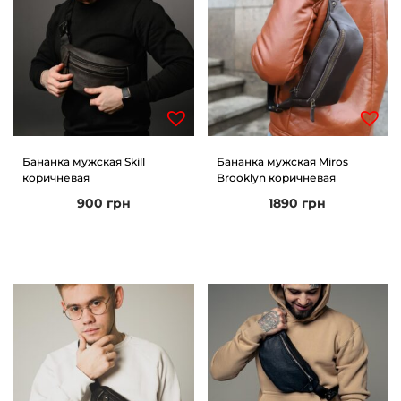
z
y
H
o
r
s
Бананка мужская Skill
Бананка мужская Miros
e
коричневая
Brooklyn коричневая
ч
900
грн
1890
грн
е
р
н
о
е