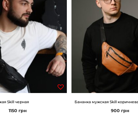
ая Skill черная
Бананка мужская Skill коричнев
1150
грн
900
грн