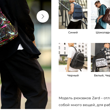
е
с
т
в
Синий
Шоколад
о
т
о
в
а
р
а
Черный
Белый, Че
М
у
ж
Модель рюкзаков Zard – отл
с
собой много вещей, для раб
к