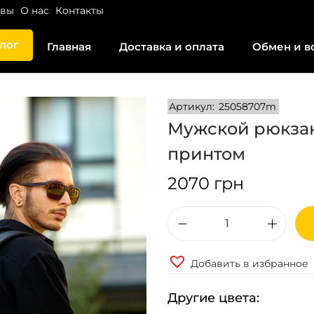
ывы
О нас
Контакты
лог
Главная
Доставка и оплата
Обмен и в
Артикул:
25058707m
Мужской рюкзак
принтом
2070
грн
К
о
Добавить в избранное
л
и
Другие цвета:
ч