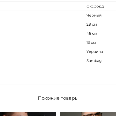
т
Оксфорд
о
Черный
м
28 см
46 см
13 см
Украина
Sambag
Похожие товары