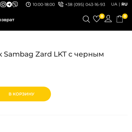
UA
RU
10:00-18:00
+38 (095) 043-16-93
0
0
озврат
 Sambag Zard LKT с черным
В КОРЗИНУ