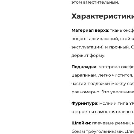
этом вместительный.
о
Характеристик
й
р
Материал верха
: ткань ок
ю
водоотталкивающий, стойк
к
эксплуатации) и прочный. 
з
держит форму.
а
к
Подкладка
: материал оксф
S
царапинам, легко чистится,
a
частей подложки между соб
m
равномерно. Это увеличива
b
Фурнитура
: молнии типа Y
a
откроется самостоятельно о
g
Шлейки
: плечевые ремни,
Z
бокам треугольниками. Дли
a