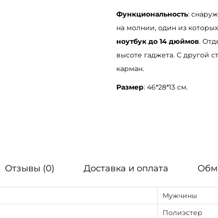
r
Функциональность
: снару
d
на молнии, один из которых
L
ноутбук до 14 дюймов
. От
K
высоте гаджета. С другой 
T
карман.
с
Размер
: 46*28*13 см.
ч
е
р
н
ы
м
Отзывы (0)
Доставка и оплата
Обм
п
р
Мужчины
и
Полиэстер
н