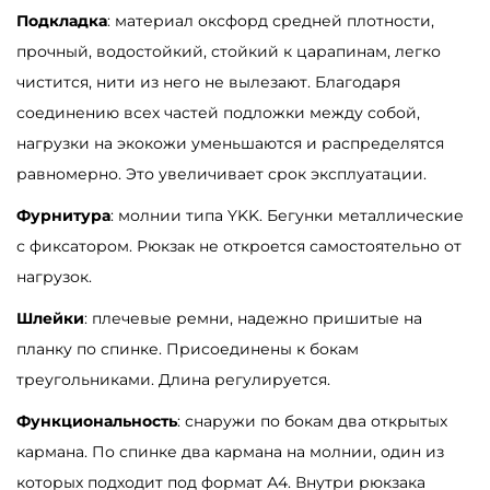
Подкладка
: материал оксфорд средней плотности,
н
прочный, водостойкий, стойкий к царапинам, легко
т
чистится, нити из него не вылезают. Благодаря
б
соединению всех частей подложки между собой,
е
нагрузки на экокожи уменьшаются и распределятся
л
равномерно. Это увеличивает срок эксплуатации.
ы
й
Фурнитура
: молнии типа YKK. Бегунки металлические
с
с фиксатором. Рюкзак не откроется самостоятельно от
ч
нагрузок.
е
Шлейки
: плечевые ремни, надежно пришитые на
р
планку по спинке. Присоединены к бокам
н
треугольниками. Длина регулируется.
ы
Функциональность
: снаружи по бокам два открытых
м
кармана. По спинке два кармана на молнии, один из
которых подходит под формат А4. Внутри рюкзака