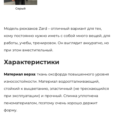
S
Серый
a
m
b
Модель рюкзаков Zard – отличный вариант для тех,
a
кому постоянно нужно иметь с собой много вещей, для
g
работы, учебы, тренировок. Он выглядит аккуратно, но
Z
при этом вместительный.
a
Характеристики
r
d
Материал верха
: ткань оксфорда повышенного уровня
L
износостойкости. Материал водоотталкивающий,
K
стойкий к выцветанию, эластичный (не трескающийся
T
при эксплуатации) и прочный. Спинка уплотнена
п
пеноматериалом, поэтому очень хорошо держит
р
форму.
и