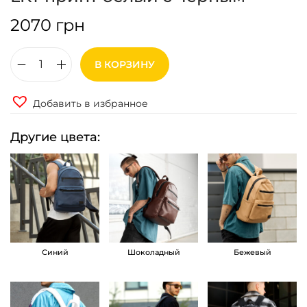
2070
грн
В КОРЗИНУ
К
о
Добавить в избранное
л
и
Другие цвета:
ч
е
с
т
в
о
Синий
Шоколадный
Бежевый
т
о
в