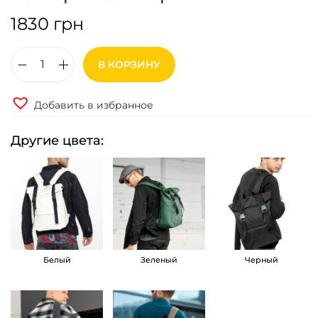
1830
грн
В КОРЗИНУ
К
о
Добавить в избранное
л
и
Другие цвета:
ч
е
с
т
в
о
Белый
Зеленый
Черный
т
о
в