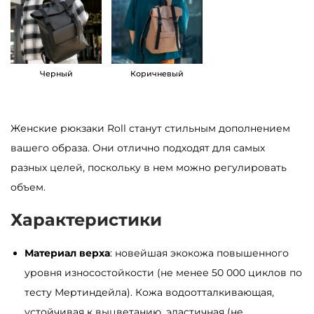
а
р
а
М
Черный
Коричневый
у
ж
Женские рюкзаки Roll станут стильным дополнением
с
вашего образа. Они отлично подходят для самых
к
разных целей, поскольку в нем можно регулировать
о
объем.
й
р
Характеристики
ю
к
Материал верха
: новейшая экокожа повышенного
з
уровня износостойкости (не менее 50 000 циклов по
а
тесту Мертиндейла). Кожа водоотталкивающая,
к
устойчивая к выцветанию, эластичная (не