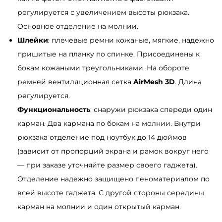
t
регулируется с увеличением высоты рюкзака.
o
Основное отделение на молнии.
n
Шлейки
: плечевые ремни кожаные, мягкие, надежно
ч
пришитые на планку по спинке. Присоединены к
е
бокам кожаными треугольниками. На обороте
р
ремней вентиляционная сетка
AirMesh 3D
. Длина
н
регулируется.
ы
Функциональность
: снаружи рюкзака спереди один
й
карман. Два кармана по бокам на молнии. Внутри
рюкзака отделение под ноутбук до 14 дюймов
(зависит от пропорций экрана и рамок вокруг него
— при заказе уточняйте размер своего гаджета).
Отделение надежно защищено пеноматериалом по
всей высоте гаджета. С другой стороны середины
карман на молнии и один открытый карман.