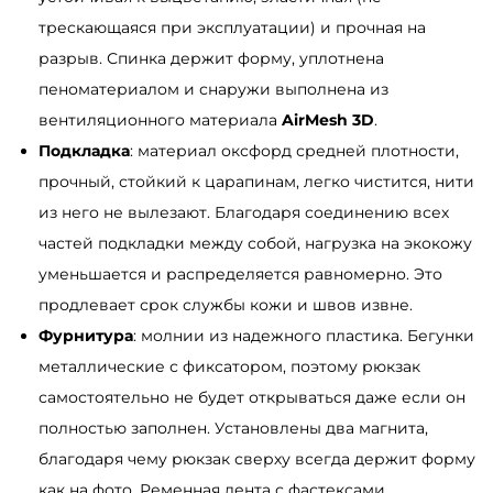
S
трескающаяся при эксплуатации) и прочная на
a
разрыв. Спинка держит форму, уплотнена
m
пеноматериалом и снаружи выполнена из
b
вентиляционного материала
AirMesh 3D
.
a
Подкладка
: материал оксфорд средней плотности,
g
прочный, стойкий к царапинам, легко чистится, нити
R
из него не вылезают. Благодаря соединению всех
o
частей подкладки между собой, нагрузка на экокожу
l
уменьшается и распределяется равномерно. Это
l
продлевает срок службы кожи и швов извне.
T
Фурнитура
: молнии из надежного пластика. Бегунки
o
металлические с фиксатором, поэтому рюкзак
p
самостоятельно не будет открываться даже если он
M
полностью заполнен. Установлены два магнита,
i
благодаря чему рюкзак сверху всегда держит форму
l
как на фото. Ременная лента с фастексами