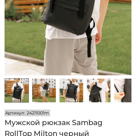
и
м
и
о
м
у
Артикул:
24211001m
Мужской рюкзак Sambag
RollTop Milton черный