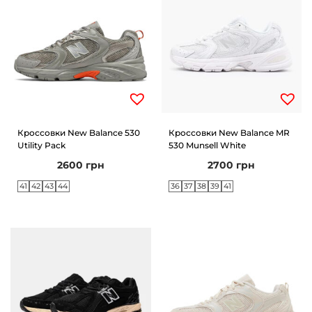
Кроссовки New Balance 530
Кроссовки New Balance MR
Utility Pack
530 Munsell White
2600
грн
2700
грн
41
42
43
44
36
37
38
39
41