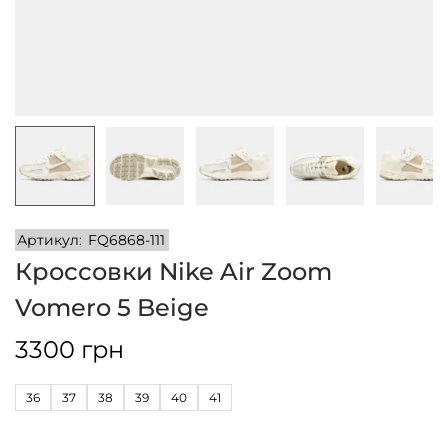
и
м
и
о
м
у
Артикул:
FQ6868-111
Кроссовки Nike Air Zoom
Vomero 5 Beige
3300
грн
36
37
38
39
40
41