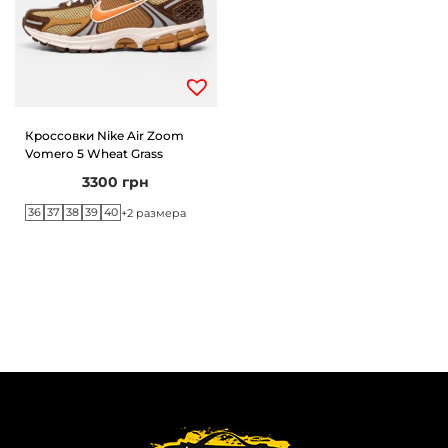
Кроссовки Nike Air Zoom
Vomero 5 Wheat Grass
3300
грн
36
37
38
39
40
+2 размера