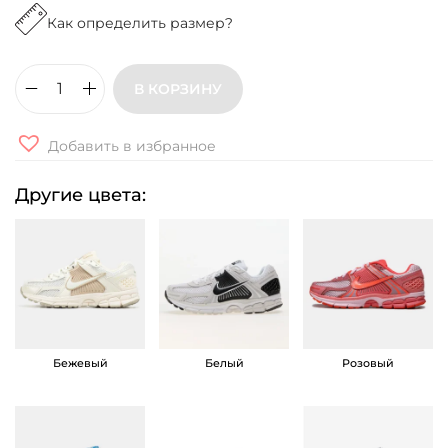
Как определить размер?
В КОРЗИНУ
К
о
Добавить в избранное
л
и
Другие цвета:
ч
е
с
т
в
о
Бежевый
Белый
Розовый
т
о
в