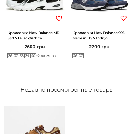
Кроссовки New Balance MR
Кроссовки New Balance 993
530 SJ Black/White
Made in USA Indigo
2600
грн
2700
грн
36
37
38
39
40
36
37
+2 размера
Недавно просмотренные товары