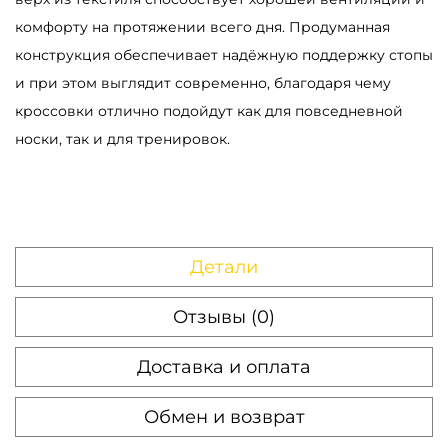
e
комфорту на протяжении всего дня. Продуманная
r
конструкция обеспечивает надёжную поддержку стопы
B
и при этом выглядит современно, благодаря чему
l
кроссовки отлично подойдут как для повседневной
u
носки, так и для тренировок.
e
C
r
e
Детали
a
m
Отзывы (0)
Доставка и оплата
Обмен и возврат