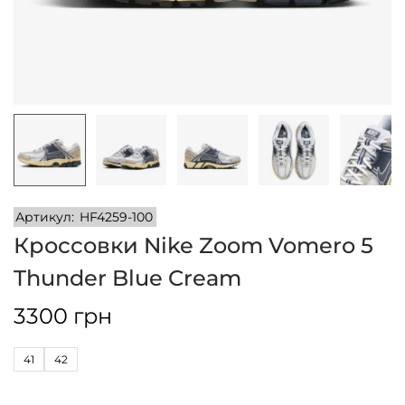
и
м
и
о
м
у
Артикул:
HF4259-100
Кроссовки Nike Zoom Vomero 5
Thunder Blue Cream
3300
грн
41
42