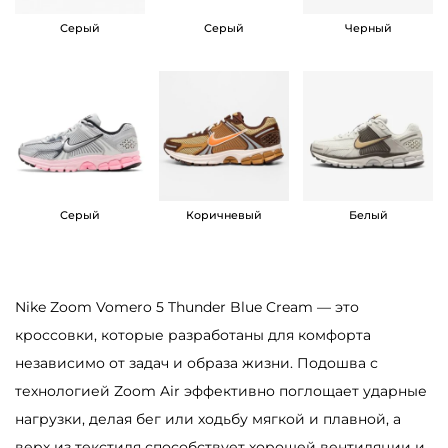
Z
Серый
Серый
Черный
o
o
m
V
o
m
e
Серый
Коричневый
Белый
r
o
5
Nike Zoom Vomero 5 Thunder Blue Cream — это
T
кроссовки, которые разработаны для комфорта
h
независимо от задач и образа жизни. Подошва с
u
технологией Zoom Air эффективно поглощает ударные
n
нагрузки, делая бег или ходьбу мягкой и плавной, а
d
верх из текстиля способствует хорошей вентиляции и