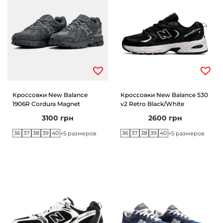
Кроссовки New Balance
Кроссовки New Balance 530
1906R Cordura Magnet
v2 Retro Black/White
3100
грн
2600
грн
36
37
38
39
40
36
37
38
39
40
+5 размеров
+5 размеров