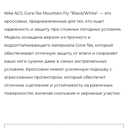
a
i
Nike ACG Gore-Tex Mountain Fly “Black/White” — это
n
кроссовки, предназначенные для тех, кто ищет
F
надежность и защиту при сложных погодных условиях.
l
Модель оснащена верхом из прочного и
y
водоотталкивающего материала Gore-Tex, который
B
обеспечивает отличную защиту от влаги и сохраняет
l
ваши ноги сухими даже в самых экстремальных
a
условиях. Кроссовки имеют усиленную подошву с
c
агрессивным протектором, который обеспечит
k
отличное сцепление и устойчивость на различных
/
поверхностях, включая скользкие и неровные участки.
W
h
i
t