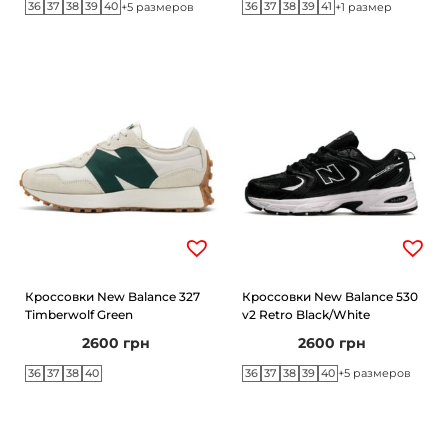
36
37
38
39
40
36
37
38
39
41
+5 размеров
+1 размер
Кроссовки New Balance 327
Кроссовки New Balance 530
Timberwolf Green
v2 Retro Black/White
2600
грн
2600
грн
36
37
38
40
36
37
38
39
40
+5 размеров