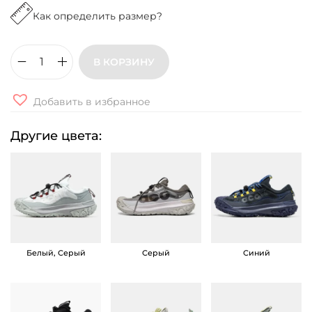
Как определить размер?
В КОРЗИНУ
К
о
Добавить в избранное
л
и
Другие цвета:
ч
е
с
т
в
о
Белый, Серый
Серый
Синий
т
о
в