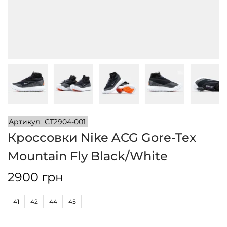
и
м
и
о
м
у
Артикул:
CT2904-001
Кроссовки Nike ACG Gore-Tex
Mountain Fly Black/White
2900
грн
41
42
44
45