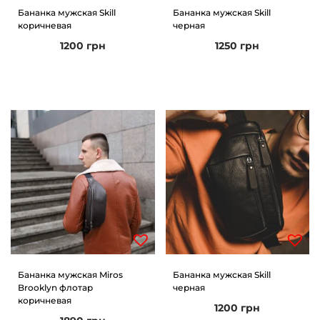
е
Бананка мужская Skill
Бананка мужская Skill
коричневая
черная
р
1200
грн
1250
грн
н
ы
й
Бананка мужская Miros
Бананка мужская Skill
Brooklyn флотар
черная
коричневая
1200
грн