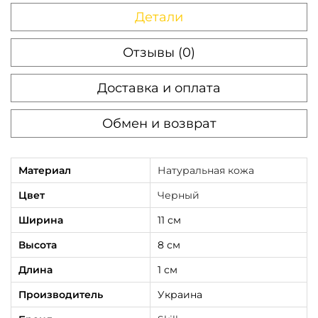
т
Детали
о
в
Отзывы (0)
а
Доставка и оплата
р
а
Обмен и возврат
К
о
ш
Материал
Натуральная кожа
е
Цвет
Черный
л
Ширина
11 см
е
Высота
8 см
к
б
Длина
1 см
и
Производитель
Украина
ф