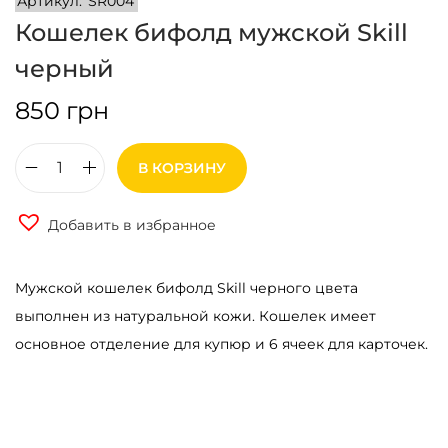
Артикул:
SR004
Кошелек бифолд мужской Skill
черный
850
грн
В КОРЗИНУ
К
о
Добавить в избранное
л
и
Мужской кошелек бифолд Skill черного цвета
ч
выполнен из натуральной кожи. Кошелек имеет
е
основное отделение для купюр и 6 ячеек для карточек.
с
т
в
о