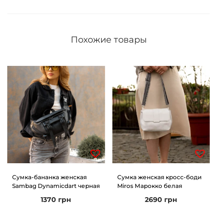
н
а
я
Похожие товары
Сумка-бананка женская
Сумка женская кросс-боди
Sambag Dynamicdart черная
Miros Марокко белая
1370
грн
2690
грн