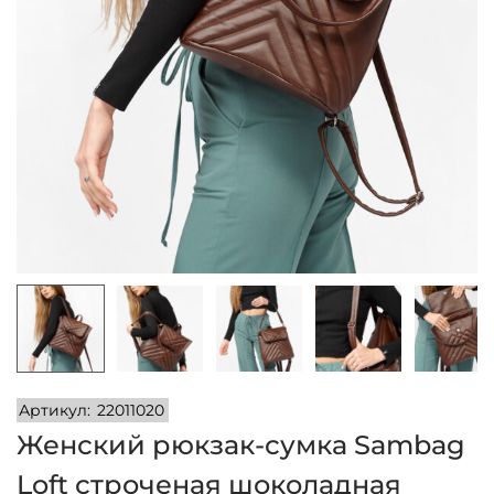
и
м
и
о
м
у
Артикул:
22011020
Женский рюкзак-сумка Sambag
Loft строченая шоколадная