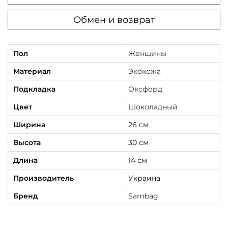
с
Обмен и возврат
т
р
о
Пол
Женщины
ч
Материал
Экокожа
е
Подкладка
Оксфорд
н
Цвет
Шоколадный
а
я
Ширина
26 см
ш
Высота
30 см
о
Длина
14 см
к
Производитель
Украина
о
л
Бренд
Sambag
а
д