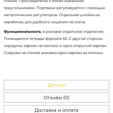
спинке. Присоединены к бокам кожаными
-
треугольниками. Подтяжки регулируются с помощью
с
металлических регуляторов. Отдельная шлейка на
у
карабинах, для удобного ношения на плече.
м
Функциональность
: в рюкзаке отдельное отделение.
к
Помещаются тетради формата А5. С другой стороны
а
середины карман на молнии и один открытый карман.
S
Снаружи на спинке рюкзака один карман на молнии.
a
m
b
a
g
Детали
L
o
Отзывы (0)
f
Доставка и оплата
t