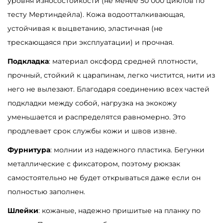
уровня износостойкости (не менее 50 000 циклов по
а
тесту Мертиндейла). Кожа водоотталкивающая,
р
устойчивая к выцветанию, эластичная (не
а
трескающаяся при эксплуатации) и прочная.
Ж
Подкладка
: материал оксфорд средней плотности,
е
прочный, стойкий к царапинам, легко чистится, нити из
н
него не вылезают. Благодаря соединению всех частей
с
подкладки между собой, нагрузка на экокожу
к
уменьшается и распределятся равномерно. Это
и
продлевает срок службы кожи и швов извне.
й
р
Фурнитура
: молнии из надежного пластика. Бегунки
ю
металлические с фиксатором, поэтому рюкзак
к
самостоятельно не будет открываться даже если он
з
полностью заполнен.
а
Шлейки
: кожаные, надежно пришитые на планку по
к