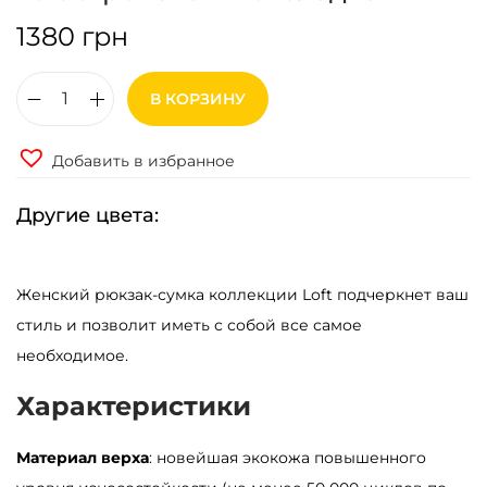
1380
грн
В КОРЗИНУ
К
о
Добавить в избранное
л
и
Другие цвета:
ч
е
Женский рюкзак-сумка коллекции Loft подчеркнет ваш
с
стиль и позволит иметь с собой все самое
т
необходимое.
в
о
Характеристики
т
о
Материал верха
: новейшая экокожа повышенного
в