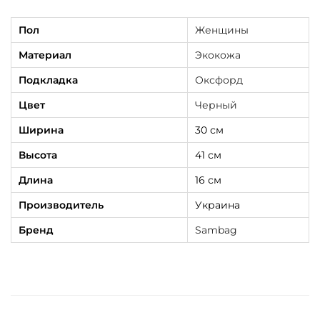
н
ж
Пол
Женщины
е
Материал
Экокожа
в
Подкладка
Оксфорд
ы
м
Цвет
Черный
Ширина
30 см
Высота
41 см
Длина
16 см
Производитель
Украина
Бренд
Sambag