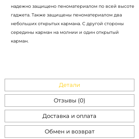
a
надежно защищено пеноматериалом по всей высоте
c
гаджета. Также защищены пеноматериалом два
k
небольших открытых кармана. С другой стороны
i
середины карман на молнии и один открытый
n
карман.
g
ч
е
р
н
Детали
ы
й
Отзывы (0)
с
о
Доставка и оплата
р
Обмен и возврат
а