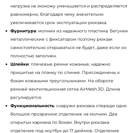
а
нагрузка на экокожу уменьшается и распределяется
к
равномерно, благодаря чему значительно
S
увеличивается срок эксплуатации рюкзака.
a
Фурнитура
: молнии из надежного пластика. Бегунки
m
металлические с фиксатором поэтому рюкзак
b
самостоятельно открываться не будет, даже если он
a
полностью заполнен.
g
Шлейки
: плечевые ремни кожаные, надежно
R
пришитые на планку по спинке. Присоединены к
o
бокам кожаными треугольниками. На обороте
l
ремней вентиляционная сетка AirMesh 3D. Длина
l
регулируется.
T
Функциональность
: снаружи рюкзака спереди одно
o
большое прозрачное отделение на молнии. Два
p
открытых кармана по бокам. Внутри рюкзака
H
отделение под ноутбук до 17 дюймов. Отделение