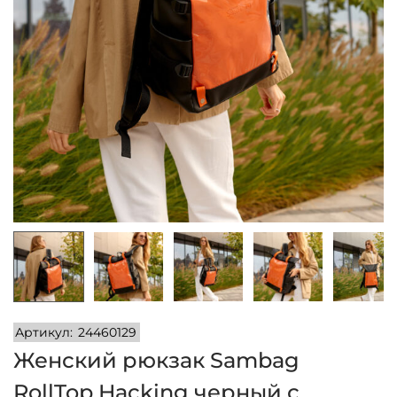
и
м
и
о
м
у
Артикул:
24460129
Женский рюкзак Sambag
RollTop Hacking черный с