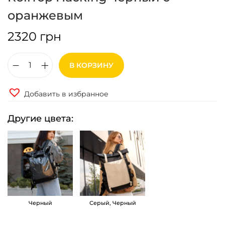
оранжевым
2320
грн
В КОРЗИНУ
К
о
Добавить в избранное
л
и
Другие цвета:
ч
е
с
т
в
о
Черный
Серый, Черный
т