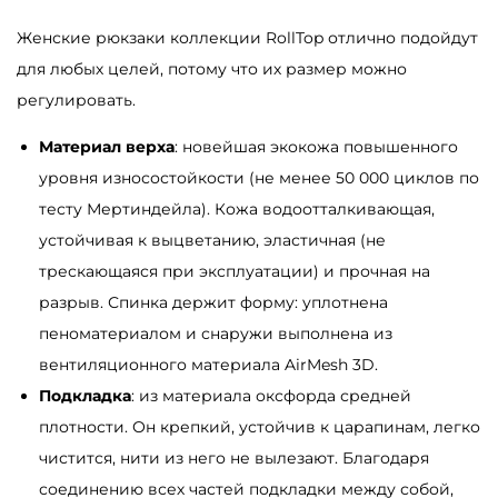
о
в
Женские рюкзаки коллекции RollTop отлично подойдут
а
для любых целей, потому что их размер можно
р
регулировать.
а
Материал верха
: новейшая экокожа повышенного
Ж
уровня износостойкости (не менее 50 000 циклов по
е
тесту Мертиндейла). Кожа водоотталкивающая,
н
устойчивая к выцветанию, эластичная (не
с
трескающаяся при эксплуатации) и прочная на
к
разрыв. Спинка держит форму: уплотнена
и
пеноматериалом и снаружи выполнена из
й
вентиляционного материала AirMesh 3D.
р
Подкладка
: из материала оксфорда средней
ю
плотности. Он крепкий, устойчив к царапинам, легко
к
чистится, нити из него не вылезают. Благодаря
з
соединению всех частей подкладки между собой,