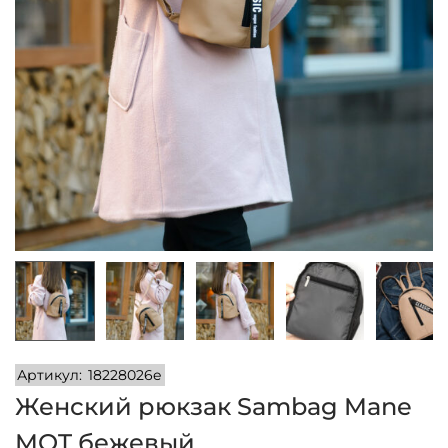
и
м
и
о
м
у
Артикул:
18228026e
Женский рюкзак Sambag Mane
MQT бежевый