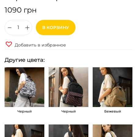
1090
грн
В КОРЗИНУ
К
о
Добавить в избранное
л
и
Другие цвета:
ч
е
с
т
в
о
Черный
Черный
Бежевый
т
о
в