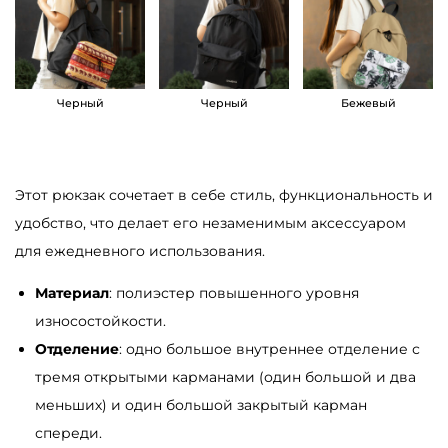
а
р
а
Ж
Черный
Черный
Бежевый
е
н
с
Этот рюкзак сочетает в себе стиль, функциональность и
к
удобство, что делает его незаменимым аксессуаром
и
для ежедневного использования.
й
Материал
: полиэстер повышенного уровня
р
износостойкости.
ю
Отделение
: одно большое внутреннее отделение с
к
тремя открытыми карманами (один большой и два
з
меньших) и один большой закрытый карман
а
спереди.
к