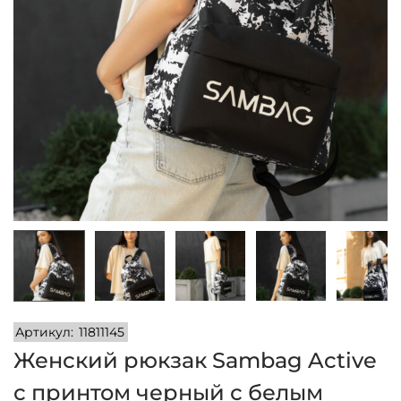
и
м
и
о
м
у
Артикул:
11811145
Женский рюкзак Sambag Active
с принтом черный с белым