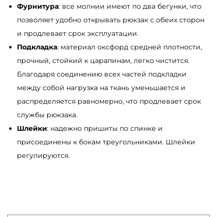
Фурнитура
: все молнии имеют по два бегунки, что
S
позволяет удобно открывать рюкзак с обеих сторон
a
и продлевает срок эксплуатации.
m
Подкладка
: материал оксфорд средней плотности,
b
прочный, стойкий к царапинам, легко чистится.
a
Благодаря соединению всех частей подкладки
g
между собой нагрузка на ткань уменьшается и
A
распределяется равномерно, что продлевает срок
c
службы рюкзака.
t
Шлейки
: надежно пришиты по спинке и
i
присоединены к бокам треугольниками. Шлейки
v
регулируются.
e
с
п
р
и