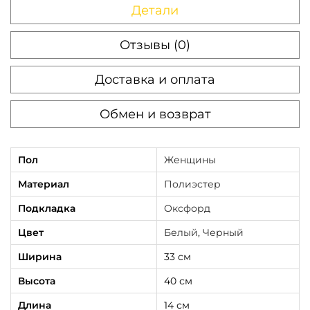
Детали
н
т
Отзывы (0)
о
м
Доставка и оплата
ч
е
Обмен и возврат
р
н
Пол
Женщины
ы
Материал
Полиэстер
й
с
Подкладка
Оксфорд
б
Цвет
Белый
,
Черный
е
Ширина
33 см
л
Высота
40 см
ы
м
Длина
14 см