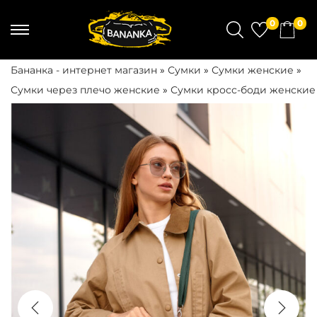
0
0
П
П
е
е
Бананка - интернет магазин
»
Сумки
»
Сумки женские
»
р
р
Сумки через плечо женские
»
Сумки кросс-боди женские
е
е
й
й
т
т
и
и
к
к
н
с
а
о
в
д
и
е
г
р
а
ж
ц
и