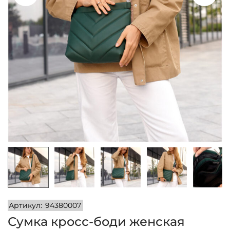
и
м
и
о
м
у
Артикул:
94380007
Сумка кросс-боди женская