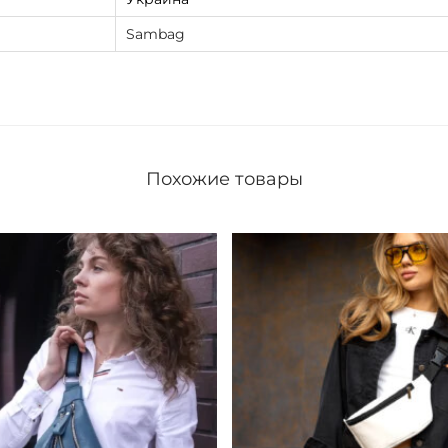
я
Sambag
S
a
m
b
a
Похожие товары
g
R
o
s
e
B
z
n
ч
е