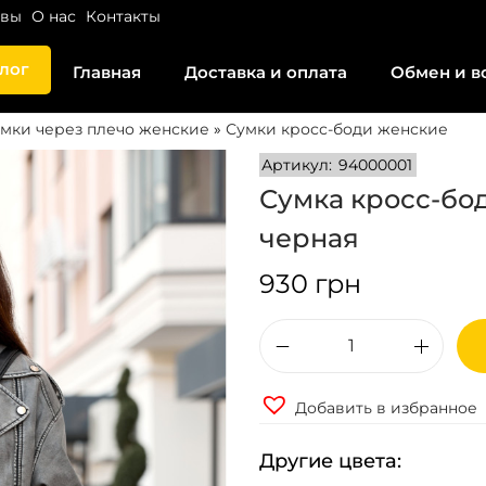
ывы
О нас
Контакты
лог
Главная
Доставка и оплата
Обмен и в
мки через плечо женские
»
Сумки кросс-боди женские
Артикул:
94000001
Сумка кросс-бо
черная
930
грн
К
о
Добавить в избранное
л
и
Другие цвета:
ч