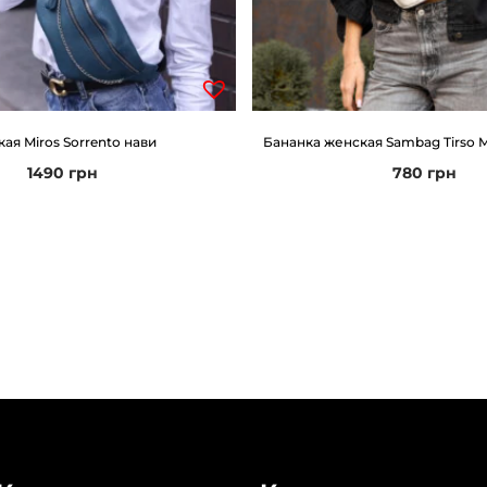
р
н
а
я
ая Miros Sorrento нави
Бананка женская Sambag Tirso 
1490
грн
780
грн