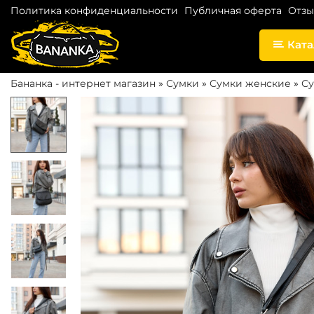
Политика конфиденциальности
Публичная оферта
Отз
Ката
П
П
е
е
Бананка - интернет магазин
»
Сумки
»
Сумки женские
»
Су
р
р
е
е
й
й
т
т
и
и
к
к
н
с
а
о
в
д
и
е
г
р
а
ж