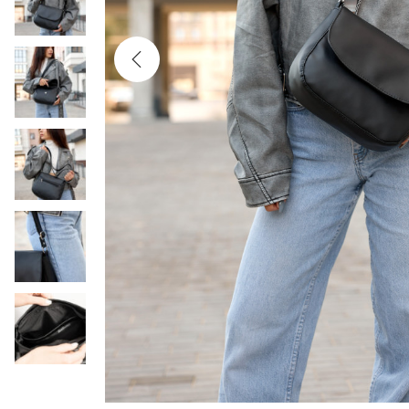
ц
и
и
м
и
о
м
у