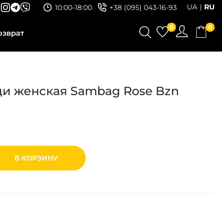
UA
RU
10:00-18:00
+38 (095) 043-16-93
0
0
озврат
ди женская Sambag Rose Bzn
В КОРЗИНУ