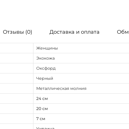
к
р
о
с
Отзывы (0)
Доставка и оплата
Обм
с
-
Женщины
б
Экокожа
о
Оксфорд
д
Черный
и
ж
Металлическая молния
е
24 см
н
20 см
с
7 см
к
а
Украина