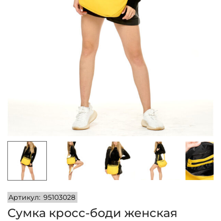
и
м
и
о
м
у
Артикул:
95103028
Сумка кросс-боди женская