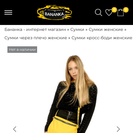
0
0
П
П
е
е
Бананка - интернет магазин
»
Сумки
»
Сумки женские
»
р
р
Сумки через плечо женские
»
Сумки кросс-боди женские
е
е
й
й
Нет в наличии
т
т
и
и
к
к
н
с
а
о
в
д
и
е
г
р
а
ж
ц
и