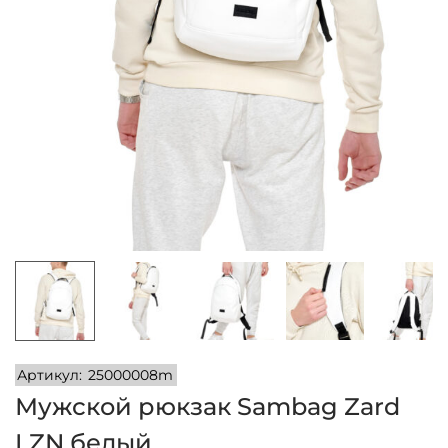
и
м
и
о
м
у
Артикул:
25000008m
Мужской рюкзак Sambag Zard
LZN белый