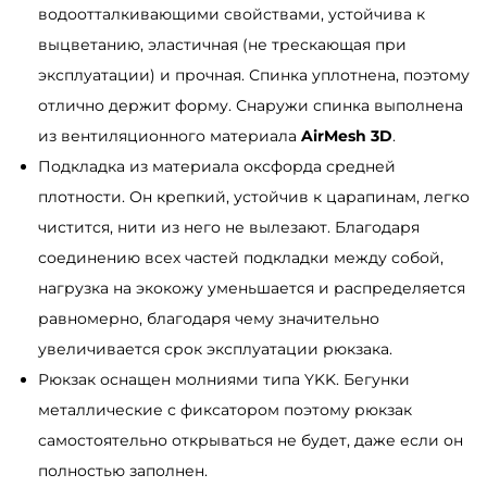
водоотталкивающими свойствами, устойчива к
S
выцветанию, эластичная (не трескающая при
a
эксплуатации) и прочная. Спинка уплотнена, поэтому
m
отлично держит форму. Снаружи спинка выполнена
b
из вентиляционного материала
AirMesh 3D
.
a
Подкладка из материала оксфорда средней
g
плотности. Он крепкий, устойчив к царапинам, легко
Z
чистится, нити из него не вылезают. Благодаря
a
соединению всех частей подкладки между собой,
r
нагрузка на экокожу уменьшается и распределяется
d
равномерно, благодаря чему значительно
L
увеличивается срок эксплуатации рюкзака.
Z
Рюкзак оснащен молниями типа YKK. Бегунки
N
металлические с фиксатором поэтому рюкзак
б
самостоятельно открываться не будет, даже если он
е
полностью заполнен.
л