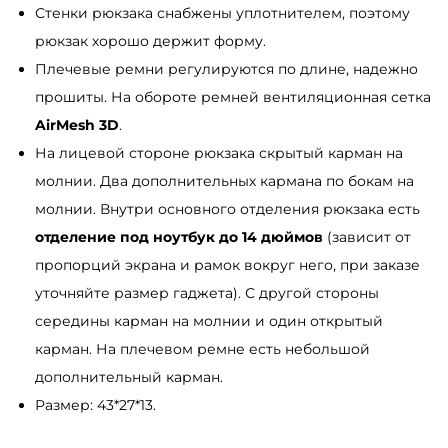
Стенки рюкзака снабжены уплотнителем, поэтому
ы
рюкзак хорошо держит форму.
й
Плечевые ремни регулируются по длине, надежно
прошиты. На обороте ремней вентиляционная сетка
AirMesh 3D
.
На лицевой стороне рюкзака скрытый карман на
молнии. Два дополнительных кармана по бокам на
молнии. Внутри основного отделения рюкзака есть
отделение под ноутбук до 14 дюймов
(зависит от
пропорций экрана и рамок вокруг него, при заказе
уточняйте размер гаджета). С другой стороны
середины карман на молнии и один открытый
карман. На плечевом ремне есть небольшой
дополнительный карман.
Размер: 43*27*13.