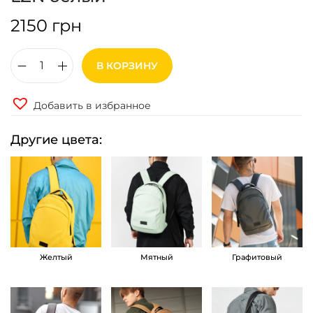
2150
грн
В КОРЗИНУ
К
о
Добавить в избранное
л
и
Другие цвета:
ч
е
с
т
в
о
Желтый
Мятный
Графитовый
т
о
в