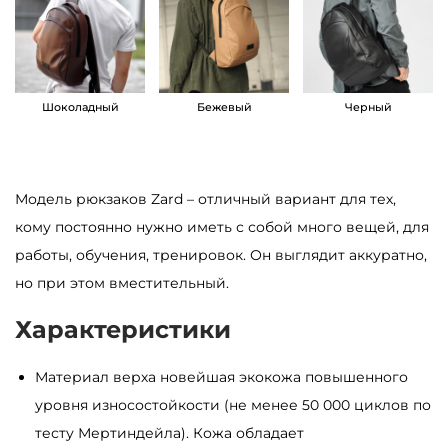
а
р
а
М
Шоколадный
Бежевый
Черный
у
ж
с
Модель рюкзаков Zard – отличный вариант для тех,
к
кому постоянно нужно иметь с собой много вещей, для
о
работы, обучения, тренировок. Он выглядит аккуратно,
й
но при этом вместительный.
р
Характеристики
ю
к
Материал верха новейшая экокожа повышенного
з
уровня износостойкости (не менее 50 000 циклов по
а
тесту Мертиндейла). Кожа обладает
к