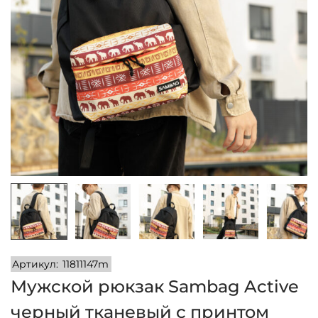
и
м
и
о
м
у
Артикул:
11811147m
Мужской рюкзак Sambag Active
черный тканевый с принтом