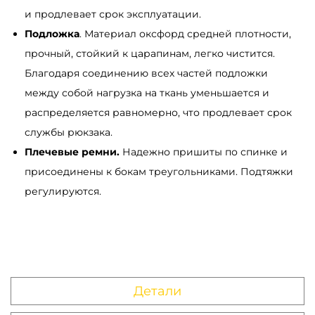
и продлевает срок эксплуатации.
S
Подложка
. Материал оксфорд средней плотности,
a
прочный, стойкий к царапинам, легко чистится.
m
Благодаря соединению всех частей подложки
b
между собой нагрузка на ткань уменьшается и
a
распределяется равномерно, что продлевает срок
g
службы рюкзака.
A
Плечевые ремни.
Надежно пришиты по спинке и
c
присоединены к бокам треугольниками. Подтяжки
t
регулируются.
i
v
e
ч
е
Детали
р
н