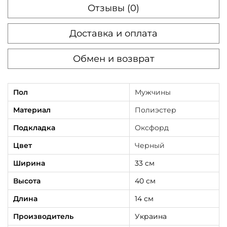
Отзывы (0)
ы
й
Доставка и оплата
т
к
Обмен и возврат
а
н
Пол
Мужчины
е
в
Материал
Полиэстер
ы
Подкладка
Оксфорд
й
Цвет
Черный
с
Ширина
33 см
п
р
Высота
40 см
и
Длина
14 см
н
Производитель
Украина
т