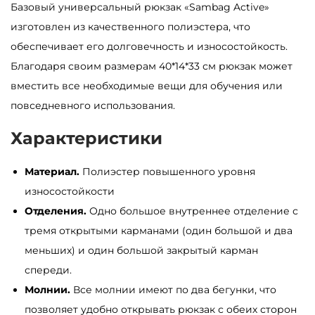
Базовый универсальный рюкзак «Sambag Active»
а
изготовлен из качественного полиэстера, что
р
обеспечивает его долговечность и износостойкость.
а
Благодаря своим размерам 40*14*33 см рюкзак может
М
вместить все необходимые вещи для обучения или
у
повседневного использования.
ж
с
Характеристики
к
Материал.
Полиэстер повышенного уровня
о
износостойкости
й
Отделения.
Одно большое внутреннее отделение с
р
тремя открытыми карманами (один большой и два
ю
меньших) и один большой закрытый карман
к
спереди.
з
Молнии.
Все молнии имеют по два бегунки, что
а
позволяет удобно открывать рюкзак с обеих сторон
к