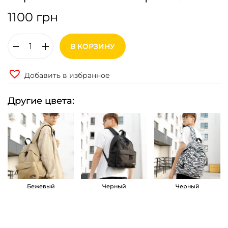
1100
грн
В КОРЗИНУ
К
о
Добавить в избранное
л
и
Другие цвета:
ч
е
с
т
в
о
Бежевый
Черный
Черный
т
о
в