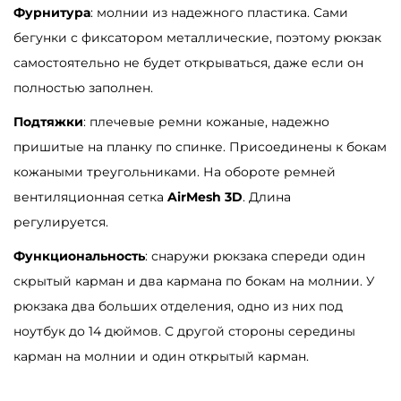
Фурнитура
: молнии из надежного пластика. Сами
р
бегунки с фиксатором металлические, поэтому рюкзак
о
самостоятельно не будет открываться, даже если он
л
полностью заполнен.
л
т
Подтяжки
: плечевые ремни кожаные, надежно
о
пришитые на планку по спинке. Присоединены к бокам
п
кожаными треугольниками. На обороте ремней
S
вентиляционная сетка
AirMesh 3D
. Длина
a
регулируется.
m
Функциональность
: снаружи рюкзака спереди один
b
скрытый карман и два кармана по бокам на молнии. У
a
рюкзака два больших отделения, одно из них под
g
ноутбук до 14 дюймов. С другой стороны середины
R
карман на молнии и один открытый карман.
o
l