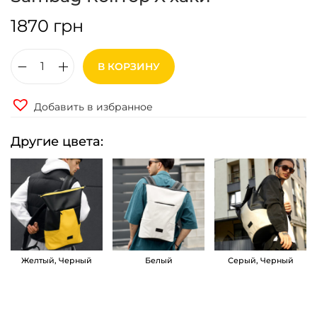
1870
грн
В КОРЗИНУ
К
о
Добавить в избранное
л
и
Другие цвета:
ч
е
с
т
в
о
Желтый, Черный
Белый
Серый, Черный
т
о
в