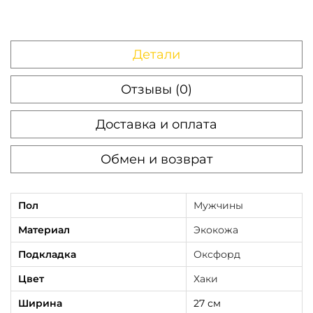
l
T
Детали
o
p
Отзывы (0)
X
х
Доставка и оплата
а
к
Обмен и возврат
и
Пол
Мужчины
Материал
Экокожа
Подкладка
Оксфорд
Цвет
Хаки
Ширина
27 см