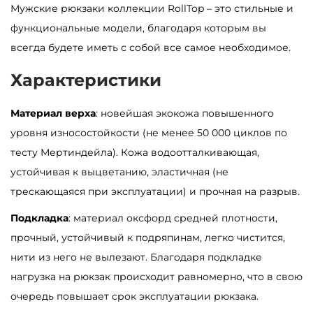
Мужские рюкзаки коллекции RollTop – это стильные и
а
функциональные модели, благодаря которым вы
р
всегда будете иметь с собой все самое необходимое.
а
М
Характеристики
у
Материал верха
: новейшая экокожа повышенного
ж
уровня износостойкости (не менее 50 000 циклов по
с
тесту Мертиндейла). Кожа водоотталкивающая,
к
устойчивая к выцветанию, эластичная (не
о
трескающаяся при эксплуатации) и прочная на разрыв.
й
р
Подкладка
: материал оксфорд средней плотности,
ю
прочный, устойчивый к подряпинам, легко чистится,
к
нити из него не вылезают. Благодаря подкладке
з
нагрузка на рюкзак происходит равномерно, что в свою
а
очередь повышает срок эксплуатации рюкзака.
к