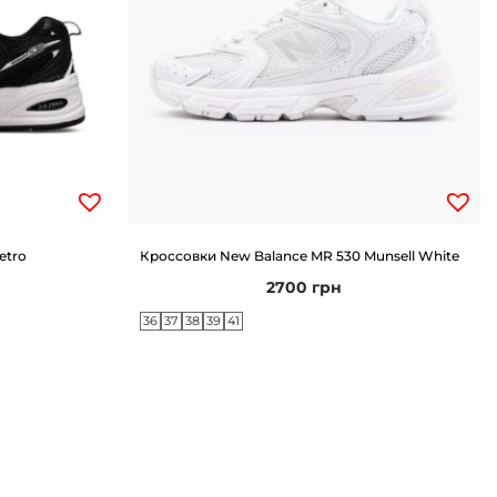
etro
Кроссовки New Balance MR 530 Munsell White
2700
грн
36
37
38
39
41