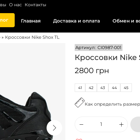
ывы
О нас
Контакты
лог
Главная
Доставка и оплата
Обмен и в
e
»
Кроссовки Nike Shox TL
Артикул:
CI0987-001
Кроссовки Nike 
2800
грн
41
42
43
44
45
Как определить разме
К
о