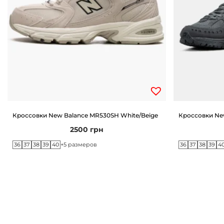
Кроссовки New Balance MR530SH White/Beige
Кроссовки New
2500
грн
36
37
38
39
40
36
37
38
39
4
+5 размеров