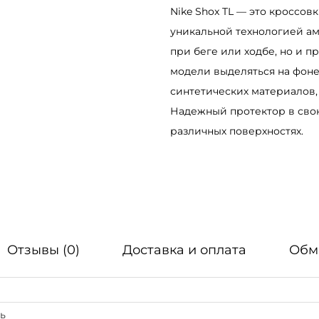
Nike Shox TL — это кроссов
о
уникальной технологией амо
с
при беге или ходбе, но и п
с
модели выделяться на фоне
о
синтетических материалов,
в
Надежный протектор в сво
к
различных поверхностях.
и
N
i
k
e
S
Отзывы (0)
Доставка и оплата
Обм
h
o
x
T
ь