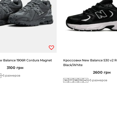
d
 Balance 1906R Cordura Magnet
Кроссовки New Balance 530 v2 R
Black/White
3100
грн
2600
грн
0
+5 размеров
36
37
38
39
40
+5 размеров