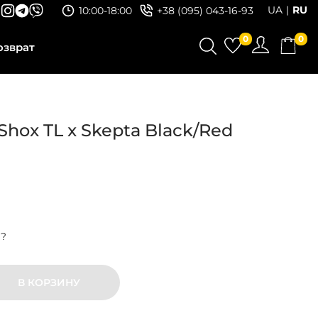
UA
RU
10:00-18:00
+38 (095) 043-16-93
0
0
озврат
Shox TL x Skepta Black/Red
р?
В КОРЗИНУ