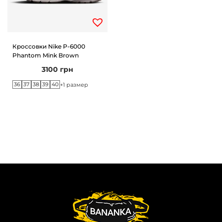
Кроссовки Nike P-6000
Phantom Mink Brown
3100
грн
36
37
38
39
40
+1 размер