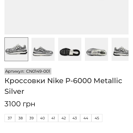
и
м
и
о
м
у
Артикул:
CN0149-001
Кроссовки Nike P-6000 Metallic
Silver
3100
грн
37
38
39
40
41
42
43
44
45