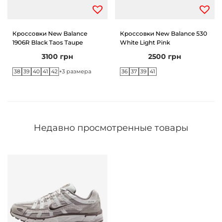
Кроссовки New Balance
Кроссовки New Balance 530
1906R Black Taos Taupe
White Light Pink
3100
грн
2500
грн
38
39
40
41
42
36
37
39
41
+3 размера
Недавно просмотренные товары