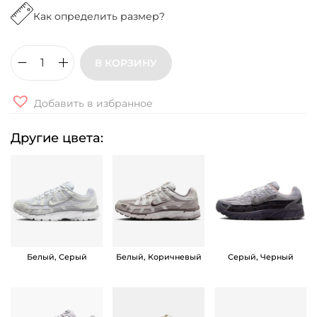
Как определить размер?
В КОРЗИНУ
К
о
Добавить в избранное
л
и
Другие цвета:
ч
е
с
т
в
о
Белый, Серый
Белый, Коричневый
Серый, Черный
т
о
в