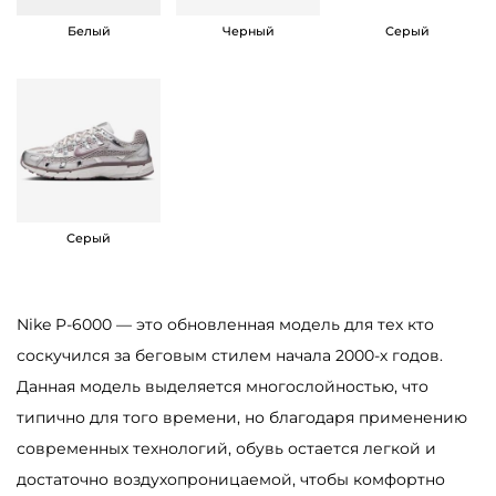
P
Белый
Черный
Серый
-
6
0
0
0
M
e
Серый
t
a
Nike P-6000 — это обновленная модель для тех кто
l
соскучился за беговым стилем начала 2000-х годов.
l
Данная модель выделяется многослойностью, что
i
типично для того времени, но благодаря применению
c
современных технологий, обувь остается легкой и
S
достаточно воздухопроницаемой, чтобы комфортно
i